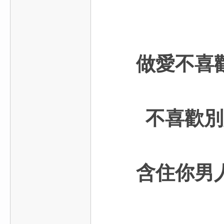
/
台
中
/
做愛不喜
高
雄
外
送
不喜歡別
茶
推
薦
含住你男
：
現
金
消