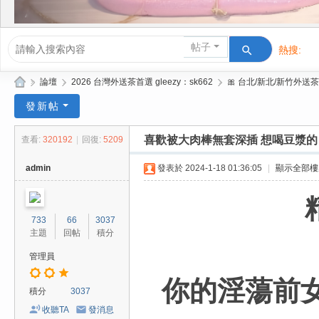
帖子
熱搜:
活動/交友
»
論壇
›
2026 台灣外送茶首選 gleezy：sk662
›
🎀 台北/新北/新竹外送茶
Gl
發新帖
ee
喜歡被大肉棒無套深插 想喝豆漿的
查看:
320192
|
回復:
5209
zy
| 2
admin
發表於 2024-1-18 01:36:05
|
顯示全部樓
02
6
733
66
3037
台
主題
回帖
積分
北
管理員
/
你的淫蕩前
新
積分
3037
竹
收聽TA
發消息