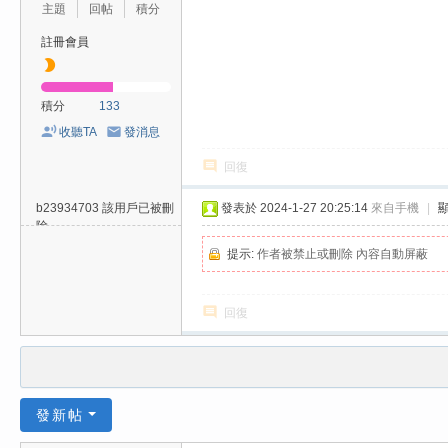
主題
回帖
積分
註冊會員
積分
133
收聽TA
發消息
回復
b23934703
該用戶已被刪
發表於 2024-1-27 20:25:14
來自手機
|
除
提示:
作者被禁止或刪除 內容自動屏蔽
回復
發新帖