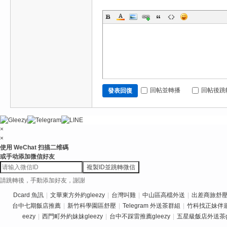
回帖並轉播
回帖後跳
發表回復
×
×
使用 WeChat 扫描二维碼
或手动添加微信好友
複製ID並跳轉微信
請跳轉後，手動添加好友，謝謝
Dcard 魚訊
|
文華東方外約gleezy
|
台灣叫雞
|
中山區高檔外送
|
出差商旅舒壓推
台中七期飯店推薦
|
新竹科學園區舒壓
|
Telegram 外送茶群組
|
竹科找正妹伴
eezy
|
西門町外約妹妹gleezy
|
台中不踩雷推薦gleezy
|
五星級飯店外送茶gl