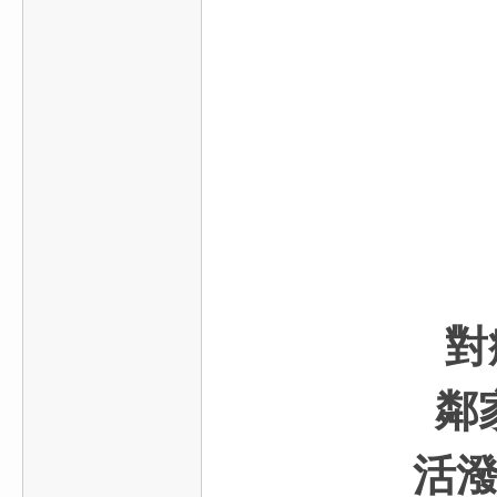
對
鄰
活潑