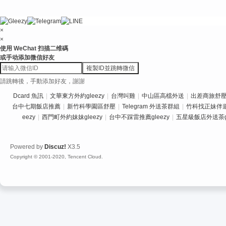
×
×
使用 WeChat 扫描二维碼
或手动添加微信好友
複製ID並跳轉微信
請跳轉後，手動添加好友，謝謝
Dcard 魚訊
|
文華東方外約gleezy
|
台灣叫雞
|
中山區高檔外送
|
出差商旅舒壓推
台中七期飯店推薦
|
新竹科學園區舒壓
|
Telegram 外送茶群組
|
竹科找正妹伴
eezy
|
西門町外約妹妹gleezy
|
台中不踩雷推薦gleezy
|
五星級飯店外送茶gl
Powered by
Discuz!
X3.5
Copyright © 2001-2020, Tencent Cloud.