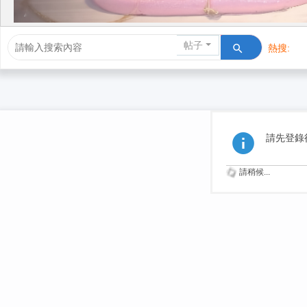
帖子
熱搜:
活動/交友
請先登錄
請稍候...