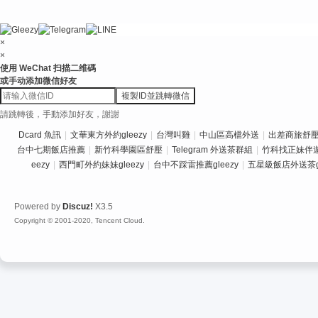
×
×
使用 WeChat 扫描二维碼
或手动添加微信好友
複製ID並跳轉微信
請跳轉後，手動添加好友，謝謝
Dcard 魚訊
|
文華東方外約gleezy
|
台灣叫雞
|
中山區高檔外送
|
出差商旅舒壓推
台中七期飯店推薦
|
新竹科學園區舒壓
|
Telegram 外送茶群組
|
竹科找正妹伴
eezy
|
西門町外約妹妹gleezy
|
台中不踩雷推薦gleezy
|
五星級飯店外送茶gl
Powered by
Discuz!
X3.5
Copyright © 2001-2020, Tencent Cloud.