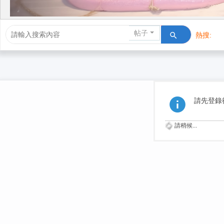
帖子
熱搜:
活動/交友
請先登錄
請稍候...