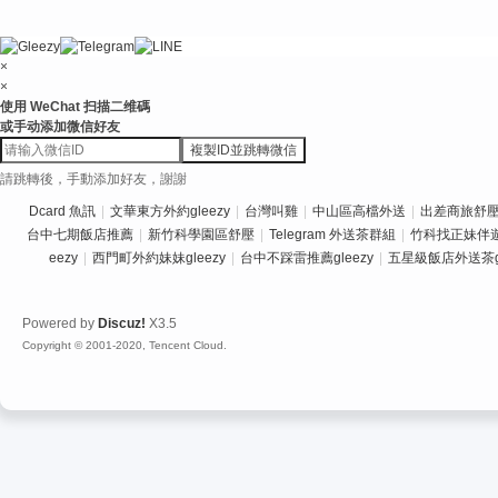
×
×
使用 WeChat 扫描二维碼
或手动添加微信好友
複製ID並跳轉微信
請跳轉後，手動添加好友，謝謝
Dcard 魚訊
|
文華東方外約gleezy
|
台灣叫雞
|
中山區高檔外送
|
出差商旅舒壓推
台中七期飯店推薦
|
新竹科學園區舒壓
|
Telegram 外送茶群組
|
竹科找正妹伴
eezy
|
西門町外約妹妹gleezy
|
台中不踩雷推薦gleezy
|
五星級飯店外送茶gl
Powered by
Discuz!
X3.5
Copyright © 2001-2020, Tencent Cloud.