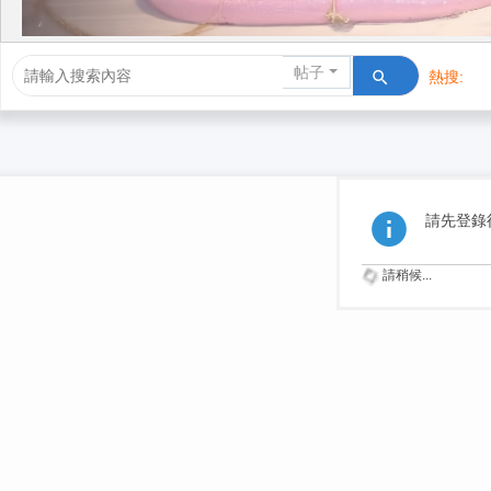
帖子
熱搜:
活動/交友
請先登錄
請稍候...