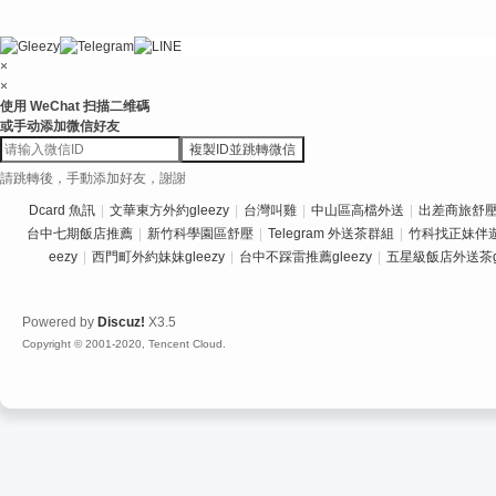
×
×
使用 WeChat 扫描二维碼
或手动添加微信好友
複製ID並跳轉微信
請跳轉後，手動添加好友，謝謝
Dcard 魚訊
|
文華東方外約gleezy
|
台灣叫雞
|
中山區高檔外送
|
出差商旅舒壓推
台中七期飯店推薦
|
新竹科學園區舒壓
|
Telegram 外送茶群組
|
竹科找正妹伴
eezy
|
西門町外約妹妹gleezy
|
台中不踩雷推薦gleezy
|
五星級飯店外送茶gl
Powered by
Discuz!
X3.5
Copyright © 2001-2020, Tencent Cloud.