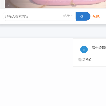
帖子
熱搜:
活動/交友
請先登錄
請稍候...