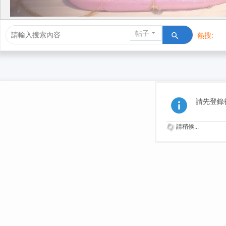
帖子
熱搜:
活動/交友
請先登錄
請稍候...