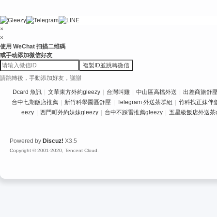
×
×
使用 WeChat 扫描二维碼
或手动添加微信好友
複製ID並跳轉微信
請跳轉後，手動添加好友，謝謝
Dcard 魚訊
|
文華東方外約gleezy
|
台灣叫雞
|
中山區高檔外送
|
出差商旅舒壓推
台中七期飯店推薦
|
新竹科學園區舒壓
|
Telegram 外送茶群組
|
竹科找正妹伴
eezy
|
西門町外約妹妹gleezy
|
台中不踩雷推薦gleezy
|
五星級飯店外送茶gl
Powered by
Discuz!
X3.5
Copyright © 2001-2020, Tencent Cloud.