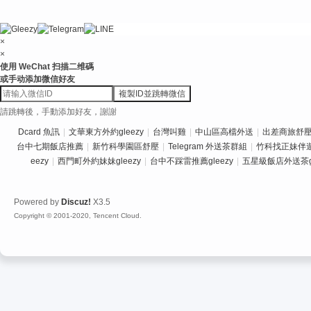
×
×
使用 WeChat 扫描二维碼
或手动添加微信好友
複製ID並跳轉微信
請跳轉後，手動添加好友，謝謝
Dcard 魚訊
|
文華東方外約gleezy
|
台灣叫雞
|
中山區高檔外送
|
出差商旅舒壓推
台中七期飯店推薦
|
新竹科學園區舒壓
|
Telegram 外送茶群組
|
竹科找正妹伴
eezy
|
西門町外約妹妹gleezy
|
台中不踩雷推薦gleezy
|
五星級飯店外送茶gl
Powered by
Discuz!
X3.5
Copyright © 2001-2020, Tencent Cloud.