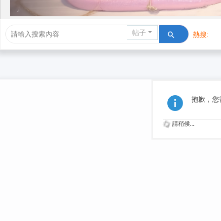
帖子
熱搜:
活動/交友
抱歉，您
請稍候...