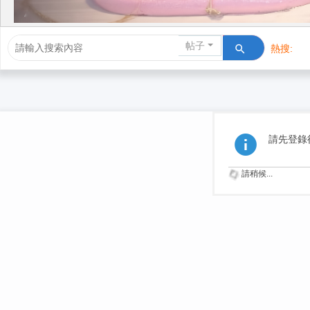
帖子
熱搜:
活動/交友
請先登錄
請稍候...