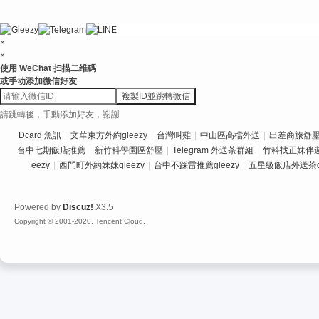
×
×
使用 WeChat 扫描二维碼
或手动添加微信好友
複製ID並跳轉微信
請跳轉後，手動添加好友，謝謝
Dcard 魚訊
|
文華東方外約gleezy
|
台灣叫雞
|
中山區高檔外送
|
出差商旅舒壓推
台中七期飯店推薦
|
新竹科學園區舒壓
|
Telegram 外送茶群組
|
竹科找正妹伴
eezy
|
西門町外約妹妹gleezy
|
台中不踩雷推薦gleezy
|
五星級飯店外送茶gl
Powered by
Discuz!
X3.5
Copyright © 2001-2020, Tencent Cloud.