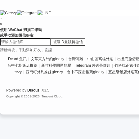
×
×
使用 WeChat 扫描二维碼
或手动添加微信好友
複製ID並跳轉微信
請跳轉後，手動添加好友，謝謝
Dcard 魚訊
|
文華東方外約gleezy
|
台灣叫雞
|
中山區高檔外送
|
出差商旅舒壓推
台中七期飯店推薦
|
新竹科學園區舒壓
|
Telegram 外送茶群組
|
竹科找正妹伴
eezy
|
西門町外約妹妹gleezy
|
台中不踩雷推薦gleezy
|
五星級飯店外送茶gl
Powered by
Discuz!
X3.5
Copyright © 2001-2020, Tencent Cloud.