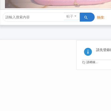
帖子
熱搜:
活動/交友
請先登錄
請稍候...