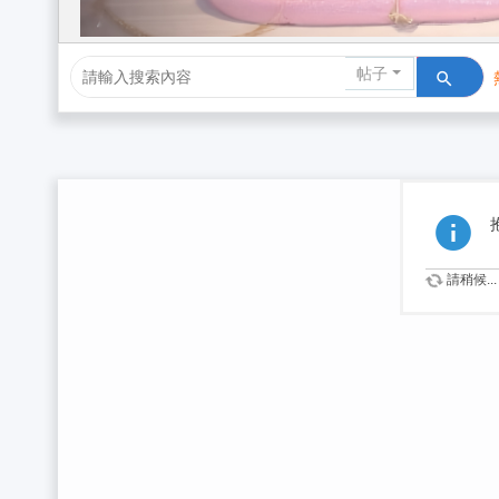
帖子
請稍候...