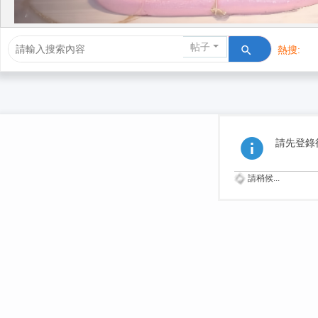
帖子
熱搜:
活動/交友
請先登錄
請稍候...