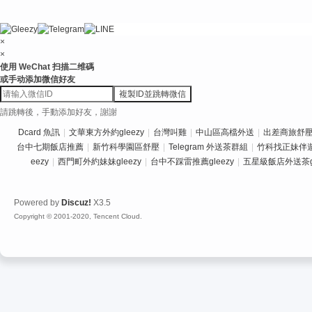
×
×
使用 WeChat 扫描二维碼
或手动添加微信好友
複製ID並跳轉微信
請跳轉後，手動添加好友，謝謝
Dcard 魚訊
|
文華東方外約gleezy
|
台灣叫雞
|
中山區高檔外送
|
出差商旅舒壓推
台中七期飯店推薦
|
新竹科學園區舒壓
|
Telegram 外送茶群組
|
竹科找正妹伴
eezy
|
西門町外約妹妹gleezy
|
台中不踩雷推薦gleezy
|
五星級飯店外送茶gl
Powered by
Discuz!
X3.5
Copyright © 2001-2020, Tencent Cloud.