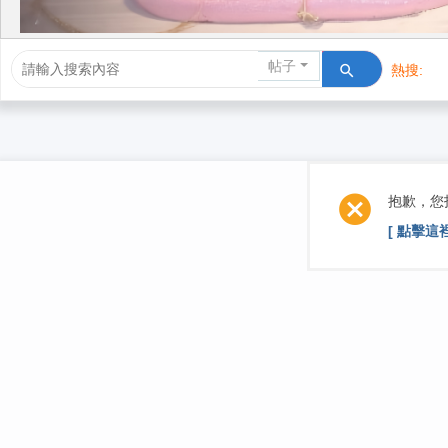
帖子
熱搜:
活動/交友
抱歉，您
[ 點擊這