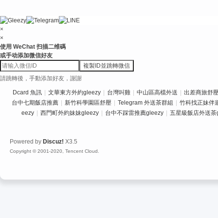
×
×
使用 WeChat 扫描二维碼
或手动添加微信好友
複製ID並跳轉微信
請跳轉後，手動添加好友，謝謝
Dcard 魚訊
|
文華東方外約gleezy
|
台灣叫雞
|
中山區高檔外送
|
出差商旅舒壓推
台中七期飯店推薦
|
新竹科學園區舒壓
|
Telegram 外送茶群組
|
竹科找正妹伴
eezy
|
西門町外約妹妹gleezy
|
台中不踩雷推薦gleezy
|
五星級飯店外送茶gl
Powered by
Discuz!
X3.5
Copyright © 2001-2020, Tencent Cloud.