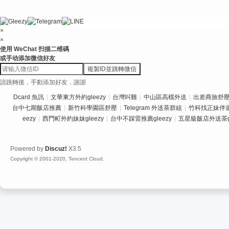
×
×
使用 WeChat 扫描二维碼
或手动添加微信好友
複製ID並跳轉微信
請跳轉後，手動添加好友，謝謝
Dcard 魚訊
|
文華東方外約gleezy
|
台灣叫雞
|
中山區高檔外送
|
出差商旅舒壓推
台中七期飯店推薦
|
新竹科學園區舒壓
|
Telegram 外送茶群組
|
竹科找正妹伴
eezy
|
西門町外約妹妹gleezy
|
台中不踩雷推薦gleezy
|
五星級飯店外送茶gl
Powered by
Discuz!
X3.5
Copyright © 2001-2020, Tencent Cloud.