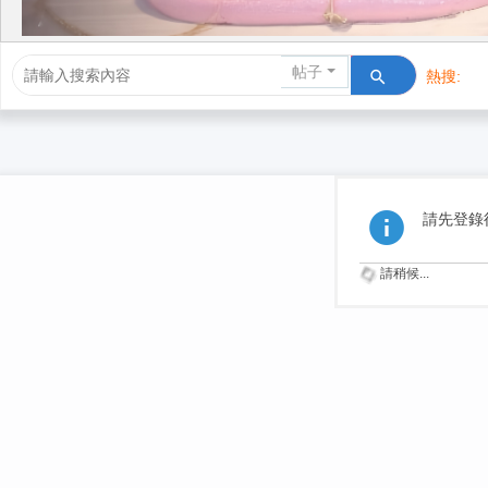
帖子
熱搜:
活動/交友
請先登錄
請稍候...