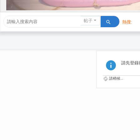
帖子
熱搜:
活動/交友
請先登錄
請稍候...