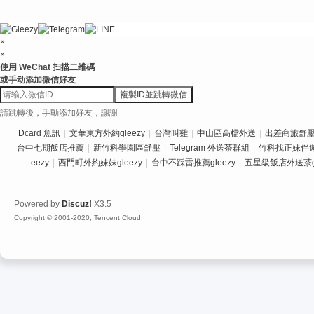
×
×
使用 WeChat 扫描二维碼
或手动添加微信好友
複製ID並跳轉微信
請跳轉後，手動添加好友，謝謝
Dcard 魚訊
|
文華東方外約gleezy
|
台灣叫雞
|
中山區高檔外送
|
出差商旅舒壓推
台中七期飯店推薦
|
新竹科學園區舒壓
|
Telegram 外送茶群組
|
竹科找正妹伴
eezy
|
西門町外約妹妹gleezy
|
台中不踩雷推薦gleezy
|
五星級飯店外送茶gl
Powered by
Discuz!
X3.5
Copyright © 2001-2020, Tencent Cloud.