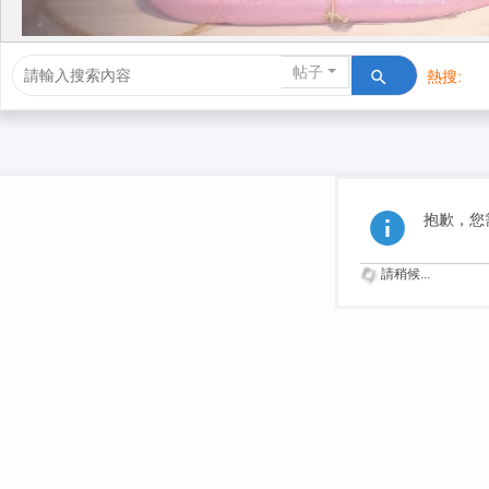
帖子
熱搜:
活動/交友
抱歉，您
請稍候...