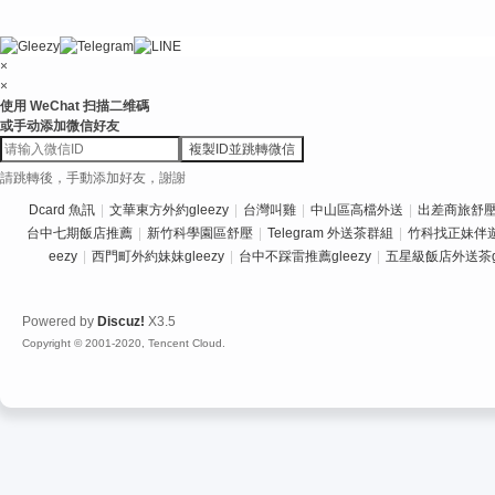
×
×
使用 WeChat 扫描二维碼
或手动添加微信好友
複製ID並跳轉微信
請跳轉後，手動添加好友，謝謝
Dcard 魚訊
|
文華東方外約gleezy
|
台灣叫雞
|
中山區高檔外送
|
出差商旅舒壓推
台中七期飯店推薦
|
新竹科學園區舒壓
|
Telegram 外送茶群組
|
竹科找正妹伴
eezy
|
西門町外約妹妹gleezy
|
台中不踩雷推薦gleezy
|
五星級飯店外送茶gl
Powered by
Discuz!
X3.5
Copyright © 2001-2020, Tencent Cloud.