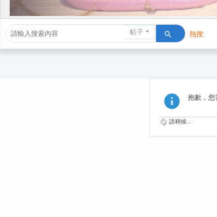
帖子
熱搜:
活動/交友
抱歉，您
請稍候...