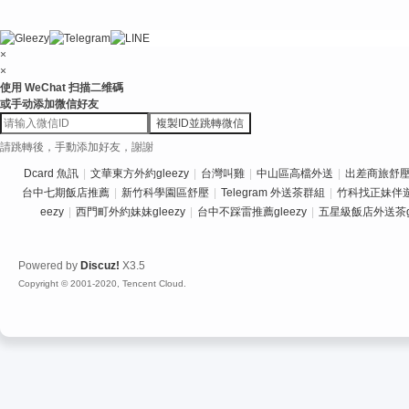
×
×
使用 WeChat 扫描二维碼
或手动添加微信好友
複製ID並跳轉微信
請跳轉後，手動添加好友，謝謝
Dcard 魚訊
|
文華東方外約gleezy
|
台灣叫雞
|
中山區高檔外送
|
出差商旅舒壓推
台中七期飯店推薦
|
新竹科學園區舒壓
|
Telegram 外送茶群組
|
竹科找正妹伴
eezy
|
西門町外約妹妹gleezy
|
台中不踩雷推薦gleezy
|
五星級飯店外送茶gl
Powered by
Discuz!
X3.5
Copyright © 2001-2020, Tencent Cloud.