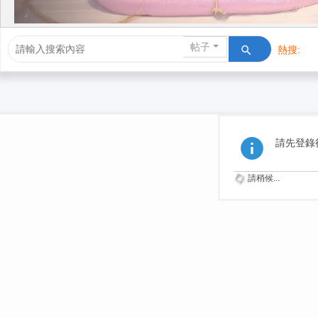
帖子
熱搜:
活動/交友
請先登錄
請稍候...