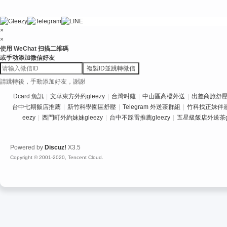
×
×
使用 WeChat 扫描二维碼
或手动添加微信好友
複製ID並跳轉微信
請跳轉後，手動添加好友，謝謝
Dcard 魚訊
|
文華東方外約gleezy
|
台灣叫雞
|
中山區高檔外送
|
出差商旅舒壓推
台中七期飯店推薦
|
新竹科學園區舒壓
|
Telegram 外送茶群組
|
竹科找正妹伴
eezy
|
西門町外約妹妹gleezy
|
台中不踩雷推薦gleezy
|
五星級飯店外送茶gl
Powered by
Discuz!
X3.5
Copyright © 2001-2020, Tencent Cloud.