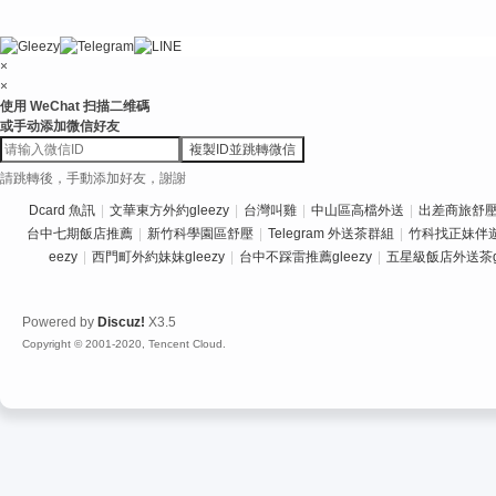
×
×
使用 WeChat 扫描二维碼
或手动添加微信好友
複製ID並跳轉微信
請跳轉後，手動添加好友，謝謝
Dcard 魚訊
|
文華東方外約gleezy
|
台灣叫雞
|
中山區高檔外送
|
出差商旅舒壓推
台中七期飯店推薦
|
新竹科學園區舒壓
|
Telegram 外送茶群組
|
竹科找正妹伴
eezy
|
西門町外約妹妹gleezy
|
台中不踩雷推薦gleezy
|
五星級飯店外送茶gl
Powered by
Discuz!
X3.5
Copyright © 2001-2020, Tencent Cloud.