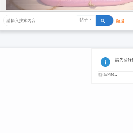
帖子
熱搜:
活動/交友
請先登錄
請稍候...