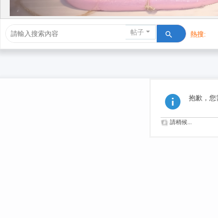
帖子
熱搜:
活動/交友
抱歉，您
請稍候...