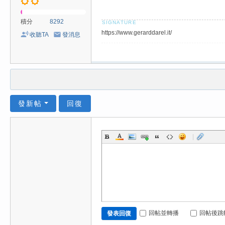
積分
8292
https://www.gerarddarel.it/
收聽TA
發消息
發新帖
回復
|
回帖並轉播
回帖後跳
發表回復