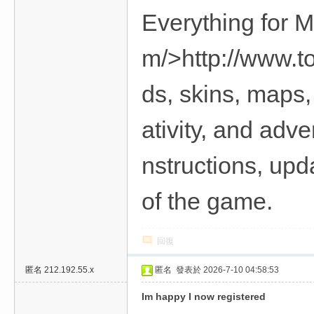
Everything for M
m/>http://www.t
ds, skins, maps,
ativity, and adve
nstructions, upd
of the game.
回復
匿名
212.192.55.x
匿名
發表於 2026-7-10 04:58:53
Im happy I now registered