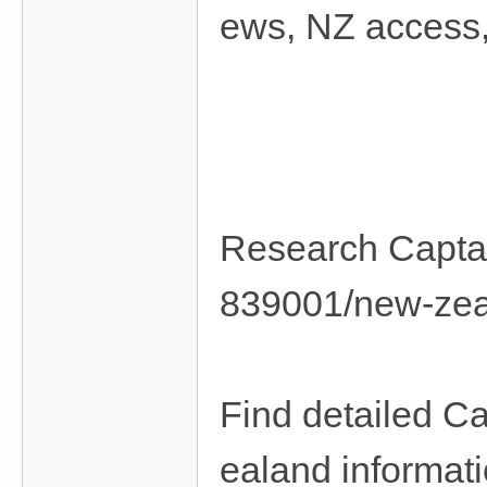
ews, NZ access, 
Research Captai
839001/new-zea
Find detailed C
ealand informat