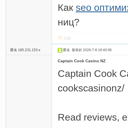
Как
seo оптими
ниц?
回復
匿名
185.231.153.x
匿名
發表於 2026-7-8 18:40:06
Captain Cook Casino NZ
Captain Cook Ca
cookscasinonz/
Read reviews, e