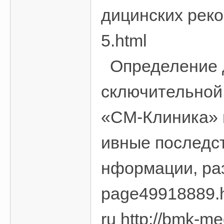
дицинских реко
5.html
Определение д
сключительной
«СМ-Клиника» н
ивные последст
нформации, раз
page49918889.
ru http://bmk-m