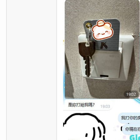
費
、
隱
私
旅
館
外
約
首
選