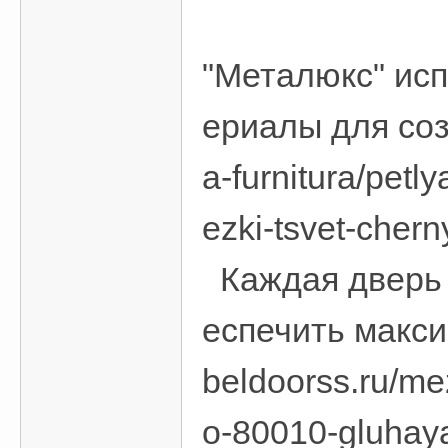
"Металюкс" исп
ериалы для созд
a-furnitura/petl
ezki-tsvet-chern
Каждая дверь п
еспечить макси
beldoorss.ru/m
o-80010-gluhay