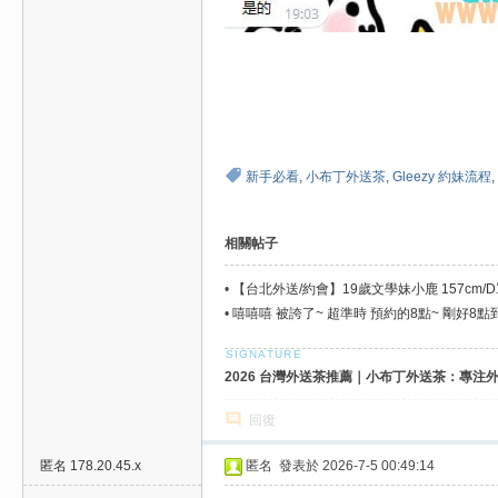
新手必看
,
小布丁外送茶
,
Gleezy 約妹流程
,
相關帖子
•
【台北外送/約會】19歲文學妹小鹿 157c
•
嘻嘻嘻 被誇了~ 超準時 預約的8點~ 剛好8點
2026 台灣外送茶推薦｜小布丁外送茶：專注外送
回復
匿名
178.20.45.x
匿名
發表於 2026-7-5 00:49:14