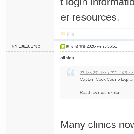
t login informati
er resources.
回復
匿名
138.16.178.x
匿名
發表於 2026-7-9 20:06:51
clinics
?? 185.231.153.x ??? 2026-7-8
Captain Cook Casino Explain
Read reviews, explor ...
Many clinics no