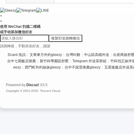
×
×
使用 WeChat 扫描二维碼
或手动添加微信好友
複製ID並跳轉微信
請跳轉後，手動添加好友，謝謝
Dcard 魚訊
|
文華東方外約gleezy
|
台灣叫雞
|
中山區高檔外送
|
出差商旅舒壓推
台中七期飯店推薦
|
新竹科學園區舒壓
|
Telegram 外送茶群組
|
竹科找正妹伴
eezy
|
西門町外約妹妹gleezy
|
台中不踩雷推薦gleezy
|
五星級飯店外送茶gl
Powered by
Discuz!
X3.5
Copyright © 2001-2020, Tencent Cloud.