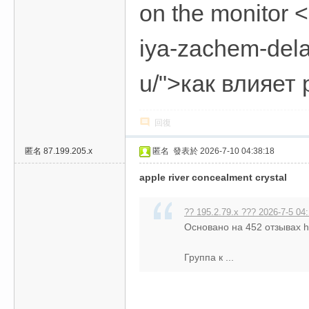
on the monitor <
iya-zachem-dela
u/">как влияет
回復
匿名
87.199.205.x
匿名
發表於 2026-7-10 04:38:18
apple river concealment crystal
?? 195.2.79.x ??? 2026-7-5 04
Основано на 452 отзывах h
Группа к ...