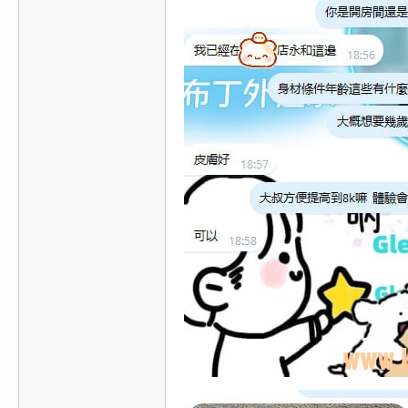
/
台
中
/
高
雄
外
送
茶
推
薦
：
現
金
消