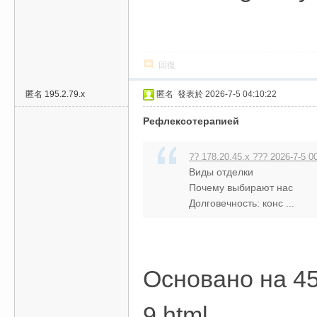
回復
匿名
195.2.79.x
匿名
發表於 2026-7-5 04:10:22
Рефлексотерапией
?? 178.20.45.x ??? 2026-7-5 0
Виды отделки
Почему выбирают нас
Долговечность: конс ...
Основано на 45
9.html