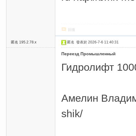
回復
匿名
195.2.78.x
匿名
發表於 2026-7-6 11:40:31
Переезд Промышленный
Гидролифт 1000 к
Амелин Владимир
shik/