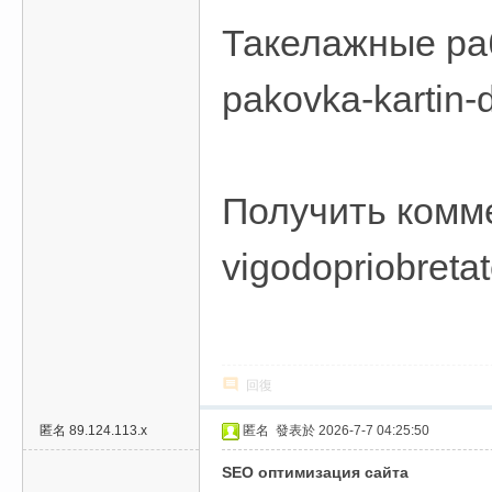
Такелажные рабо
pakovka-kartin-d
Получить коммер
vigodopriobretat
回復
匿名
89.124.113.x
匿名
發表於 2026-7-7 04:25:50
SEO оптимизация сайта