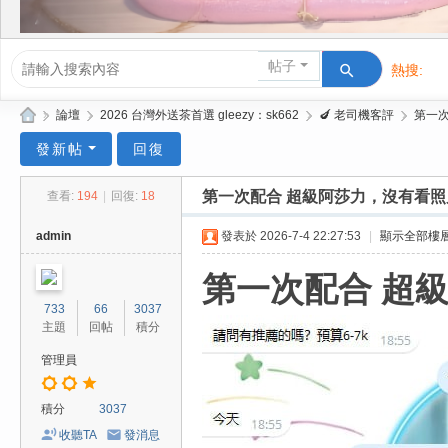
帖子
熱搜:
活動/交友
»
論壇
›
2026 台灣外送茶首選 gleezy：sk662
›
🍆 老司機客評
›
第一次
Gl
發新帖
回復
ee
第一次配合 超級阿莎力，沒有看
查看:
194
|
回復:
18
zy
| 2
admin
發表於 2026-7-4 22:27:53
|
顯示全部樓
02
第一次配合 超
6
733
66
3037
台
主題
回帖
積分
北
管理員
/
新
積分
3037
竹
收聽TA
發消息