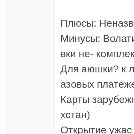
Плюсы: Неназв
Минусы: Волат
вки не- компле
Для аюшки? к л
азовых платеж
Карты зарубежн
хстан)
Открытие ужас