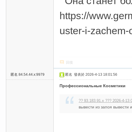
Она станет бол
https://www.ger
uster-i-zachem
回復
匿名
84.54.44.x:9979
匿名
發表於 2026-4-13 18:01:56
Профессиональные Косметики
?? 93.183.91.x ??? 2026-4-13 
вывести из запоя вывести и