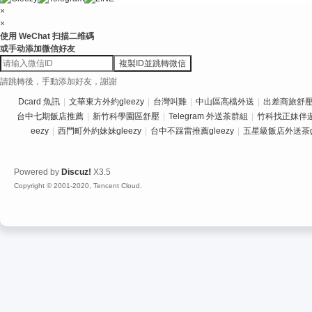
×
×
使用 WeChat 扫描二维碼
或手动添加微信好友
複製ID並跳轉微信
請跳轉後，手動添加好友，謝謝
Dcard 魚訊
|
文華東方外約gleezy
|
台灣叫雞
|
中山區高檔外送
|
出差商旅舒壓推
台中七期飯店推薦
|
新竹科學園區舒壓
|
Telegram 外送茶群組
|
竹科找正妹伴
eezy
|
西門町外約妹妹gleezy
|
台中不踩雷推薦gleezy
|
五星級飯店外送茶gl
Powered by
Discuz!
X3.5
Copyright © 2001-2020, Tencent Cloud.