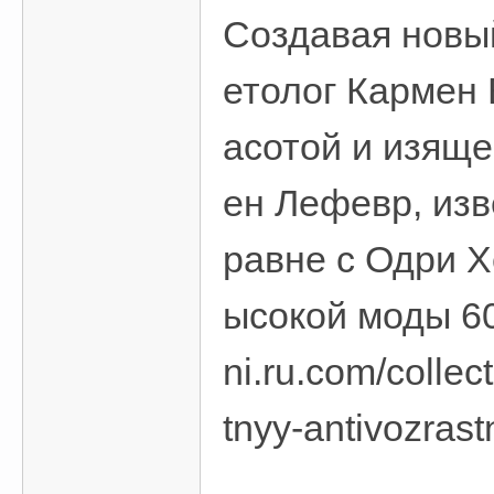
Создавая новы
етолог Кармен
асотой и изящ
ен Лефевр, изв
равне с Одри 
ысокой моды 60
ni.ru.com/collec
tnyy-antivozrast