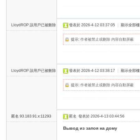
/
台
中
LloydROP
該用戶已被刪除
發表於 2026-4-12 03:37:05
|
顯示全部樓
/
提示:
作者被禁止或刪除 內容自動屏蔽
高
雄
外
送
LloydROP
該用戶已被刪除
發表於 2026-4-12 03:38:17
|
顯示全部樓
茶
提示:
作者被禁止或刪除 內容自動屏蔽
推
薦
：
現
匿名
93.183.91.x:11293
匿名
發表於 2026-4-13 03:44:56
金
Вывод из запоя на дому
消