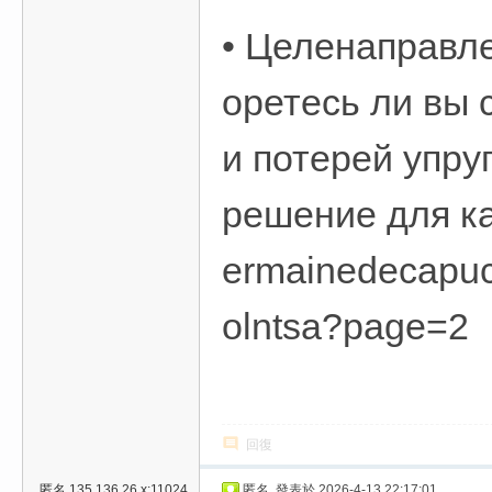
• Целенаправле
оретесь ли вы 
и потерей упру
решение для ка
ermainedecapucc
olntsa?page=2
回復
匿名
135.136.26.x:11024
匿名
發表於 2026-4-13 22:17:01