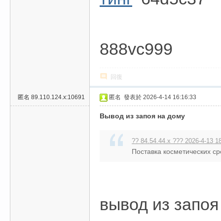
888vc999
回復
匿名
89.110.124.x:10691
匿名
發表於 2026-4-14 16:16:33
Вывод из запоя на дому
?? 84.54.44.x ??? 2026-4-13 1
Поставка косметических ср
вывод из запоя