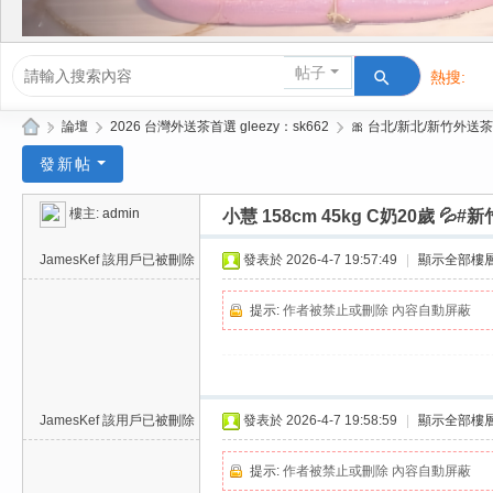
帖子
熱搜:
活動/交友
»
論壇
›
2026 台灣外送茶首選 gleezy：sk662
›
🎀 台北/新北/新竹外送茶
Gl
發新帖
ee
樓主:
admin
小慧 158cm 45kg C奶20歲 
zy
| 2
JamesKef
該用戶已被刪除
發表於 2026-4-7 19:57:49
|
顯示全部樓
02
提示:
作者被禁止或刪除 內容自動屏蔽
6
台
北
/
JamesKef
該用戶已被刪除
發表於 2026-4-7 19:58:59
|
顯示全部樓
新
提示:
作者被禁止或刪除 內容自動屏蔽
竹