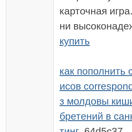
карточная игра
ни высоконаде
купить
как пополнить с
исов correspon
з молдовы киш
бретений в сан
тинг
64d5c37