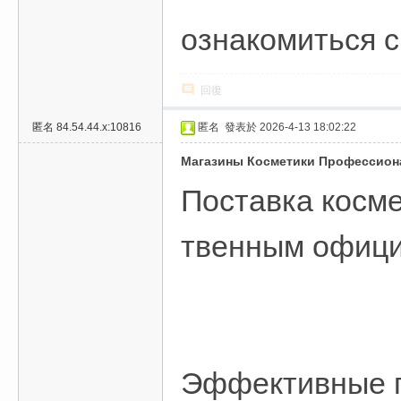
ознакомиться 
回復
匿名
84.54.44.x:10816
匿名
發表於 2026-4-13 18:02:22
Магазины Косметики Профессио
Поставка косме
твенным офици
Эффективные 