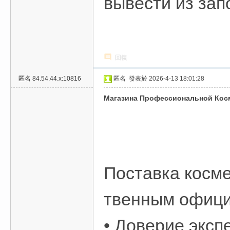
вывести из за
費
、
隱
私
回復
旅
館
匿名
84.54.44.x:10816
匿名
發表於 2026-4-13 18:01:28
外
Магазина Профессиональной Кос
約
首
選
Поставка косме
твенным офици
• Доверие эксп