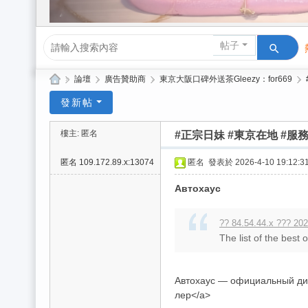
帖子
»
論壇
›
廣告贊助商
›
東京大阪口碑外送茶Gleezy：for669
›
Gl
發新帖
ee
樓主: 匿名
#正宗日妹 #東京在地 #服
zy
| 2
匿名
109.172.89.x:13074
匿名
發表於 2026-4-10 19:12:3
02
Автохаус
6
台
?? 84.54.44.x ??? 202
The list of the best
北
/
新
Автохаус — официальный диле
лер</a>
竹