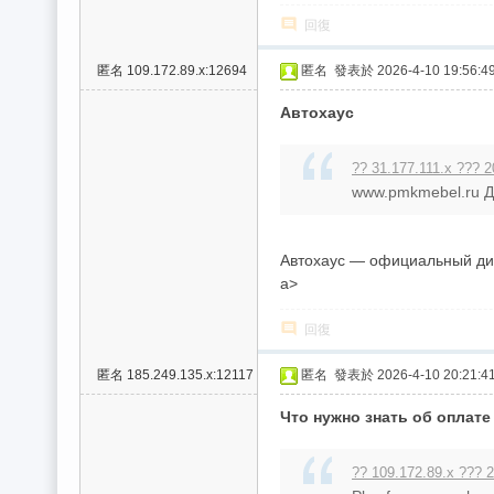
/
回復
台
匿名
109.172.89.x:12694
匿名
發表於 2026-4-10 19:56:4
中
/
Автохаус
高
?? 31.177.111.x ??? 2
雄
www.pmkmebel.ru Д
外
送
Автохаус — официальный диле
茶
a>
推
回復
薦
：
匿名
185.249.135.x:12117
匿名
發表於 2026-4-10 20:21:4
現
Что нужно знать об оплате
金
消
?? 109.172.89.x ??? 2