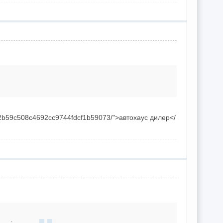
42b59c508c4692cc9744fdcf1b59073/">автохаус дилер</