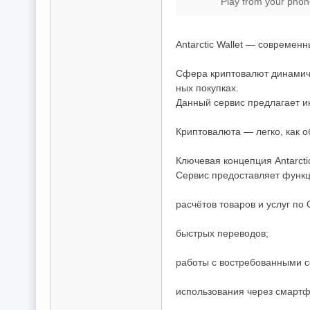
費
Play from your phone 
、
隱
Antarctic Wallet — совреме
私
Сфера криптовалют динамичн
旅
ных покупках.
館
Данный сервис предлагает и
外
Криптовалюта — легко, как 
約
Ключевая концепция Antarct
首
Сервис предоставляет функц
選
расчётов товаров и услуг по 
быстрых переводов;
работы с востребованными с
использования через смартф