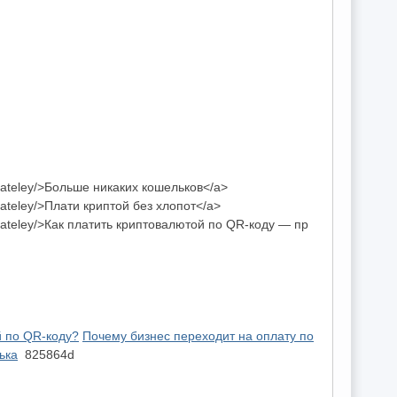
olzovateley/>Больше никаких кошельков</a>
lzovateley/>Плати криптой без хлопот</a>
olzovateley/>Как платить криптовалютой по QR-коду — пр
й по QR-коду?
Почему бизнес переходит на оплату по
ька
825864d