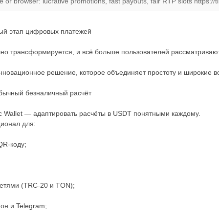
or browser: lucrative promotions, fast payouts, fair RTP slots https://tin
нный этап цифровых платежей
о трансформируется, и всё больше пользователей рассматривают 
нновационное решение, которое объединяет простоту и широкие в
обычный безналичный расчёт
ic Wallet — адаптировать расчёты в USDT понятными каждому.
ионал для:
QR-коду;
етями (TRC-20 и TON);
он и Telegram;