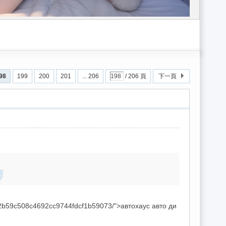
小姐gleezy：sk662/台灣外流/gleezy外送茶/全台優質外約gleezy：s
98
199
200
201
... 206
/ 206 頁
下一頁
42b59c508c4692cc9744fdcf1b59073/">автохаус авто ди