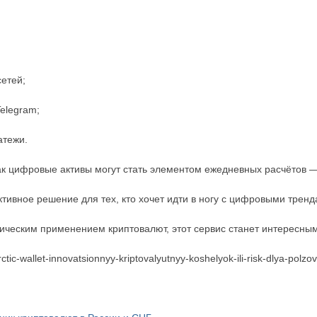
етей;
Telegram;
атежи.
, как цифровые активы могут стать элементом ежедневных расчётов —
ективное решение для тех, кто хочет идти в ногу с цифровыми тренд
тическим применением криптовалют, этот сервис станет интересны
arctic-wallet-innovatsionnyy-kriptovalyutnyy-koshelyok-ili-risk-dlya-