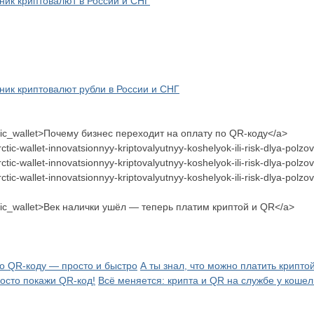
ик криптовалют в России и СНГ
ик криптовалют рубли в России и СНГ
arctic_wallet>Почему бизнес переходит на оплату по QR-коду</a>
rctic-wallet-innovatsionnyy-kriptovalyutnyy-koshelyok-ili-risk-dlya-p
rctic-wallet-innovatsionnyy-kriptovalyutnyy-koshelyok-ili-risk-dlya-po
arctic-wallet-innovatsionnyy-kriptovalyutnyy-koshelyok-ili-risk-dlya-p
arctic_wallet>Век налички ушёл — теперь платим криптой и QR</a>
по QR-коду — просто и быстро
А ты знал, что можно платить крипто
осто покажи QR-код!
Всё меняется: крипта и QR на службе у кошел