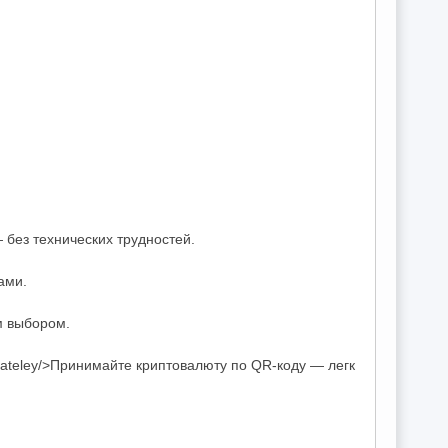
 без технических трудностей.
ами.
м выбором.
polzovateley/>Принимайте криптовалюту по QR-коду — легк