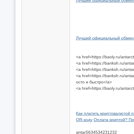
Лучший официальный обменн
Лучший официальный обменн
<a href=https://baoly.ru/ant
<a href=https://banksh.ru/anta
<a href=https://banksh.ru/anta
<a href=https://banksh.ru/ant
осто и быстро</a>
<a href=https://baoly.ru/ant
Как платить криптовалютой 
QR-коду
Оплата криптой? Пр
antar5634534231232