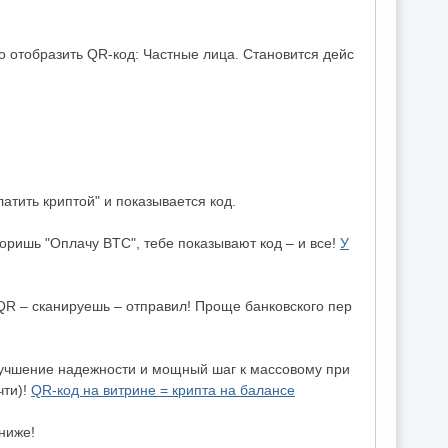
о отобразить QR-код: Частные лица. Становится дейс
атить криптой" и показывается код.
ришь "Оплачу BTC", тебе показывают код – и все!
У
й QR – сканируешь – отправил! Проще банковского пер
улучшение надежности и мощный шаг к массовому при
чти)!
QR-код на витрине = крипта на балансе
ниже!