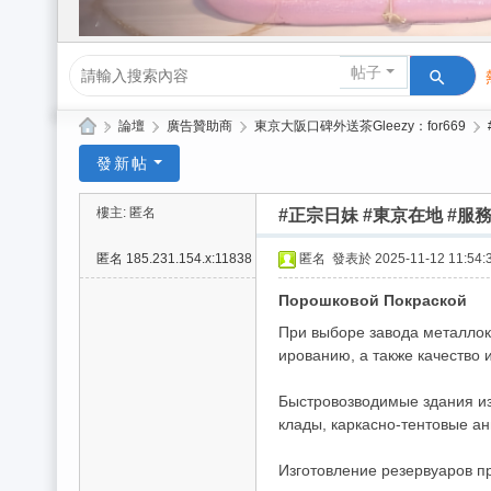
帖子
»
論壇
›
廣告贊助商
›
東京大阪口碑外送茶Gleezy：for669
›
Gl
發新帖
ee
樓主: 匿名
#正宗日妹 #東京在地 #服
zy
| 2
匿名
185.231.154.x:11838
匿名
發表於 2025-11-12 11:54:
02
Порошковой Покраской
6
При выборе завода металлок
台
ированию, а также качество и
北
Быстровозводимые здания из 
/
клады, каркасно-тентовые анг
新
Изготовление резервуаров пр
竹