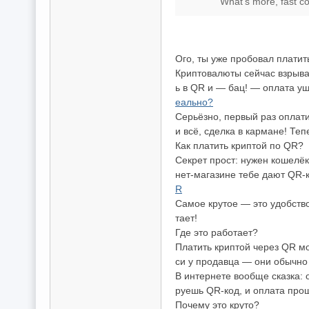
What's more, fast c
Ого, ты уже пробовал платит
Криптовалюты сейчас взрываю
ь в QR и — бац! — оплата уш
еально?
Серьёзно, первый раз оплати
и всё, сделка в кармане! Те
Как платить криптой по QR?
Секрет прост: нужен кошелёк
нет-магазине тебе дают QR-к
R
Самое крутое — это удобств
тает!
Где это работает?
Платить криптой через QR мо
си у продавца — они обычно
В интернете вообще сказка:
руешь QR-код, и оплата про
Почему это круто?