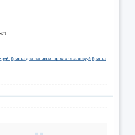
ст!
ируй!
Крипта для ленивых: просто отсканируй
Крипта