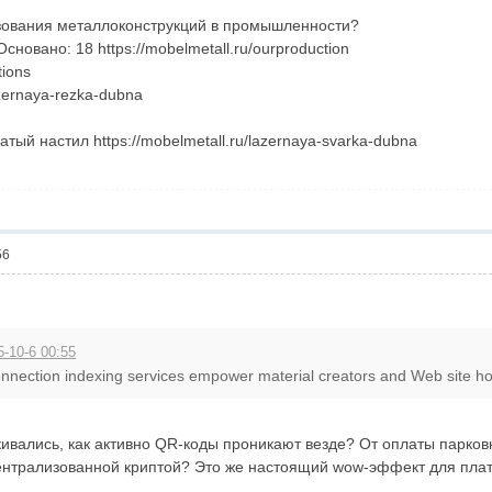
зования металлоконструкций в промышленности?
овано: 18 https://mobelmetall.ru/ourproduction
tions
azernaya-rezka-dubna
ый настил https://mobelmetall.ru/lazernaya-svarka-dubna
56
-10-6 00:55
onnection indexing services empower material creators and Web site ho
ивались, как активно QR-коды проникают везде? От оплаты парковки
централизованной криптой? Это же настоящий wow-эффект для пла