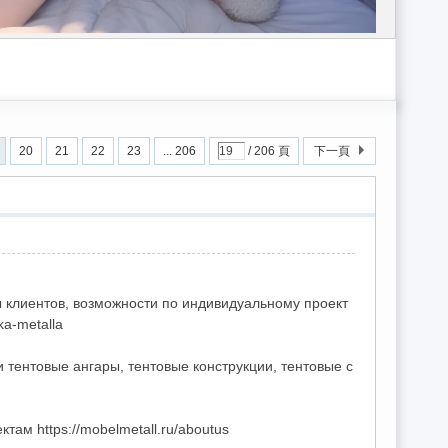
小姐gleezy：sk662/台灣外流/gleezy外送茶/全台優質外約gleezy：s
20
21
22
23
... 206
/ 206 頁
下一頁
ы клиентов, возможности по индивидуальному проект
ka-metalla
 тентовые ангары, тентовые конструкции, тентовые с
ам https://mobelmetall.ru/aboutus