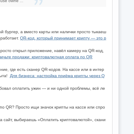
use owne ...
ый бургер, а вместо карты или налички просто тыкаеш
 работает.
QR-код, который принимает крипту — это р
Просто открыл приложение, навёл камеру на QR-код,
личьте продажи: криптовалютная оплата по QR
е, где есть сканер QR-кодов. На кассе или в интер
рыта!
Для бизнеса: настройка приёма крипты через Q
бовал оплатить ужин — и ни одной проблемы, всё ле
 по QR? Просто ищи значок крипты на кассе или спро
а сайт, выбираешь «Оплатить криптовалютой», скани