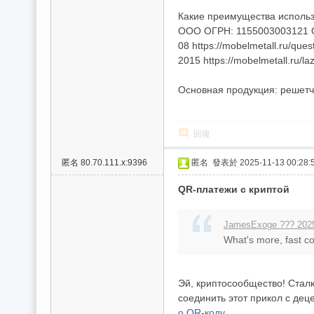
/
Какие преимущества исполь
台
ООО ОГРН: 1155003003121 Осн
08 https://mobelmetall.ru/ques
中
2015 https://mobelmetall.ru/l
/
Основная продукция: решетчат
高
雄
外
回復
送
匿名
80.70.111.x:9396
匿名
發表於 2025-11-13 00:28:
茶
QR-платежи с криптой
推
薦
JamesExoge ??? 2025
：
What's more, fast c
現
金
Эй, криптосообщество! Сталк
消
соединить этот прикол с де
о QR-коду