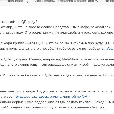
onnection indexing services empower material creators and Web site ho
ь криптой по QR-коду?
т мир, и это не просто слова! Представь: ты в кафе, заказал сочн
ла за секунду. Это реальная магия платежей, и я расскажу, как оно
л кофе криптой через QR, и это было как в фильме про будущее. 
перь я прям фанат этого способа, и тебе советую попробовать.
Уве
 с QR-функцией. Скачай, например, MetaMask, или любое приложени
од, ты его сканируешь, подтверждаешь сумму, и всё — сделка зак
о. И главное — безопасно: QR-коды не дают хакерам шанса. Попро
жно уже почти везде. Видел, как в сервисах всё чаще берут крипту
 в курсе.
Будущее уже здесь: оплата криптой по QR
 онлайн-сервисы уже поддерживают QR-оплату криптой. Заходишь н
шла! Я недавно так оплатил подписку — и это реально быстро.