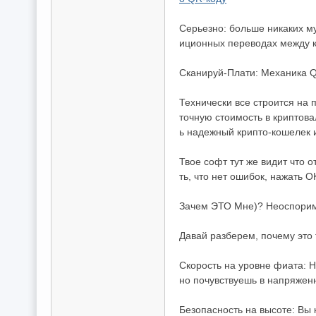
費
、
Серьезно: больше никаких му
隱
иционных переводах между к
私
Сканируй-Плати: Механика 
旅
Технически все строится на
館
точную стоимость в криптова
外
ь надежный крипто-кошелек 
約
Твое софт тут же видит что 
首
ть, что нет ошибок, нажать 
選
Зачем ЭТО Мне)? Неоспори
Давай разберем, почему это
Скорость на уровне фиата: 
но почувствуешь в напряжен
Безопасность на высоте: Вы