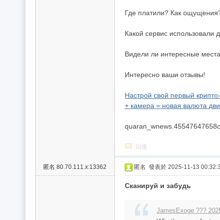
Где платили? Как ощущения
Какой сервис использовали 
Видели ли интересные места
Интересно ваши отзывы!
Настрой свой первый крипто
+ камера = новая валюта дв
quaran_wnews.45547647658
回復
匿名
80.70.111.x:13362
匿名
發表於 2025-11-13 00:32:
Сканируй и забудь
JamesExoge ??? 2025