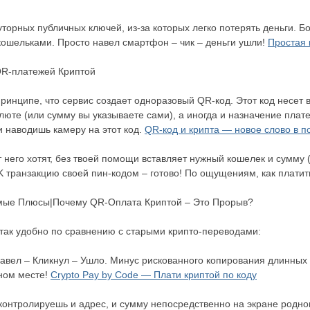
торных публичных ключей, из-за которых легко потерять деньги. Б
ошельками. Просто навел смартфон – чик – деньги ушли!
Простая 
QR-платежей Криптой
 принципе, что сервис создает одноразовый QR-код. Этот код несе
люте (или сумму вы указываете сами), а иногда и назначение плате
и наводишь камеру на этот код.
QR-код и крипта — новое слово в п
от него хотят, без твоей помощи вставляет нужный кошелек и сумму
OK транзакцию своей пин-кодом – готово! По ощущениям, как плат
мые Плюсы|Почему QR-Оплата Криптой – Это Прорыв?
 так удобно по сравнению с старыми крипто-переводами:
Навел – Кликнул – Ушло. Минус рискованного копирования длинных 
ном месте!
Crypto Pay by Code — Плати криптой по коду
 контролируешь и адрес, и сумму непосредственно на экране родн