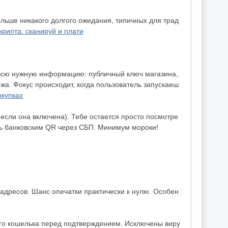
ольше никакого долгого ожидания, типичных для трад
крипта: сканируй и плати
т всю нужную информацию: публичный ключ магазина,
жа. Фокус происходит, когда пользователь запускаеш
окупках
 (если она включена). Тебе остается просто посмотре
ить банковским QR через СБП. Минимум мороки!
адресов. Шанс опечатки практически к нулю. Особен
ого кошелька перед подтверждением. Исключены виру