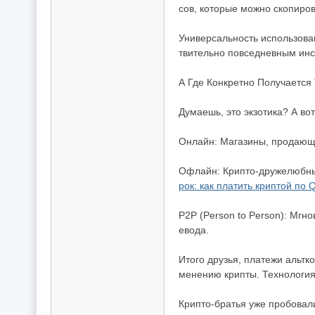
сов, которые можно скопиров
Универсальность использован
твительно повседневным ин
А Где Конкретно Получается
Думаешь, это экзотика? А во
Онлайн: Магазины, продающие
Офлайн: Крипто-дружелюбные
рок: как платить криптой по 
P2P (Person to Person): Мгн
евода.
Итого друзья, платежи альт
менению крипты. Технология 
Крипто-братья уже пробовал