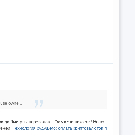
use owne ...
 до быстрых переводов... Ох уж эти пиксели! Но вот,
тежей!
Технология будущего: оплата криптовалютой п