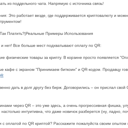
ать из поддельного чата. Напрямую с источника связь!
ия: Это работает везде, где поддерживается криптовалюту и можн
струментом!
 Так Платить?|Реальные Примеры Использования
т и нет! Все больше мест подхватывают оплату по QR:
 физические товары за крипту. В корзине просто появляется "Опл
 кафе с экраном "Принимаем биткоин" и QR-кодом. Продавцу гово
QR
овенно дать в долг другу без бирж. Договорились – он прислал сво
коинами через QR – это уже здесь, а очень прогрессивная фишка, 
настолько интуитивна, что даже новичок разберется (ну, ладно, по
и с оплатой по QR криптой? Расскажите пожалуйста своим опытом 