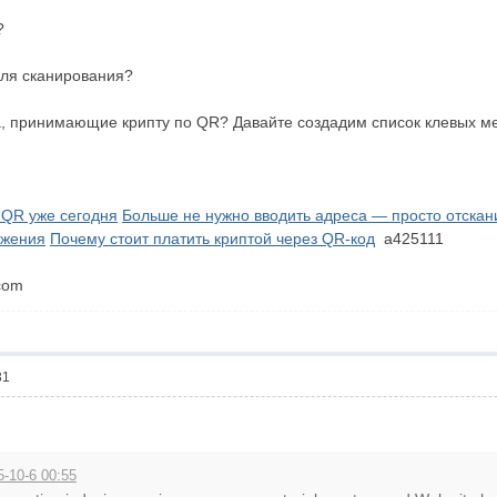
?
для сканирования?
, принимающие крипту по QR? Давайте создадим список клевых ме
-QR уже сегодня
Больше не нужно вводить адреса — просто отскан
ижения
Почему стоит платить криптой через QR-код
a425111
com
31
-10-6 00:55