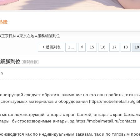
熱搜:
活動/交友/台灣按摩舒壓叫小姐gleezy/台灣喝茶/按摩/舒壓/2026台北出差旅遊叫
#正宗日妹 #東京在地 #服務細膩到位
返回列表
1 ...
15
16
17
18
19
務細膩到位
[複製鏈接]
39
онструкций следует обратить внимание на его опыт работы, отзыв
спользуемых материалов и оборудования https://mobelmetall.ru/gib
металлоконструкций, ангары с кран балкой, ангары с кран балками
ары, быстровозводимые ангары, зд https://mobelmetall.ru/contacts
оизводится как по индивидуальным заказам, так и по типовым проект