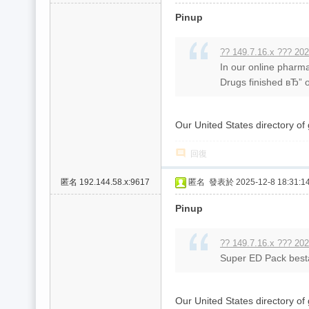
Pinup
?? 149.7.16.x ??? 202
In our online pharma
Drugs finished вЂ” o
Our United States directory of
回復
匿名
192.144.58.x:9617
匿名
發表於 2025-12-8 18:31:1
Pinup
?? 149.7.16.x ??? 202
Super ED Pack bestaa
Our United States directory of