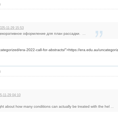
8
025-11-29 15:53
екоративное оформление для план рассадки. ...
categorized/era-2022-call-for-abstracts/">https://era.edu.au/uncategori
8
5-11-29 04:10
t about how many conditions can actually be treated with the hel ...