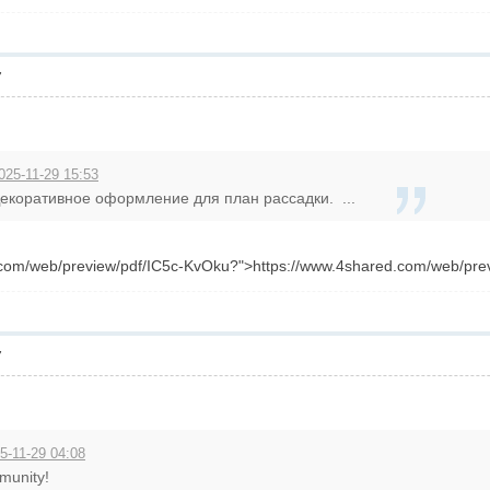
7
025-11-29 15:53
екоративное оформление для план рассадки. ...
.com/web/preview/pdf/IC5c-KvOku?">https://www.4shared.com/web/pre
7
5-11-29 04:08
munity!