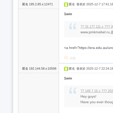
/
匿名
195.2.85.x:12471
匿名
發表於 2025-12-7 17:41:1
台
1win
中
/
?? 31.177.111.x ??? 2
www.pmkmebel.ru Д
高
雄
外
<a href="https://era.edu.au/un
送
回復
茶
匿名
192.144.58.x:10506
匿名
發表於 2025-12-7 22:24:1
推
薦
1win
：
?? 149.7.16.x ??? 202
現
Hey guys!
金
Have you ever though
消