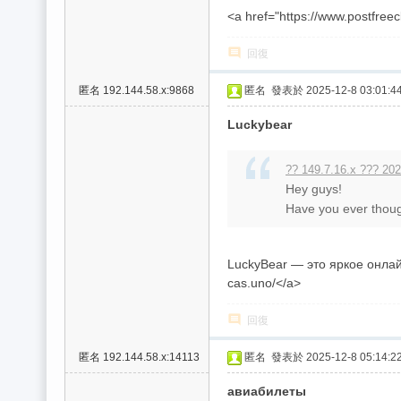
費
<a href="https://www.postfree
、
隱
回復
私
匿名
192.144.58.x:9868
匿名
發表於 2025-12-8 03:01:4
旅
Luckybear
館
外
?? 149.7.16.x ??? 202
約
Hey guys!
Have you ever though
首
選
LuckyBear — это яркое онлайн
cas.uno/</a>
回復
匿名
192.144.58.x:14113
匿名
發表於 2025-12-8 05:14:2
авиабилеты