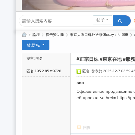
帖子
»
論壇
›
廣告贊助商
›
東京大阪口碑外送茶Gleezy：for669
›
Gl
發新帖
ee
樓主: 匿名
#正宗日妹 #東京在地 #服
zy
| 2
匿名
195.2.85.x:9726
匿名
發表於 2025-12-7 03:59:4
02
seo
6
Эффективное продвижение са
台
еб-проекта <a href="https://p
北
/
新
回復
竹