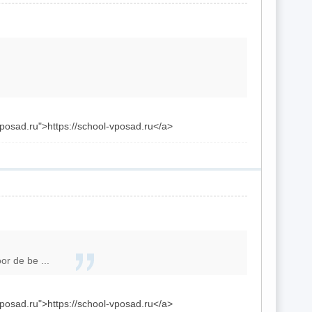
vposad.ru">https://school-vposad.ru</a>
or de be ...
vposad.ru">https://school-vposad.ru</a>