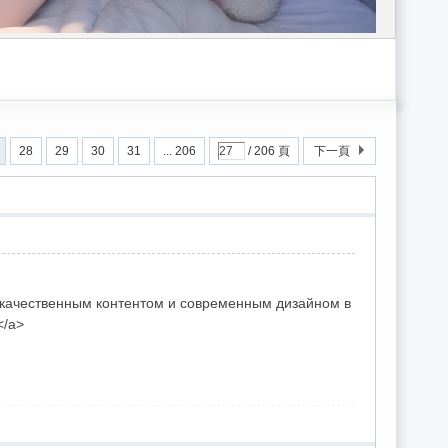
小姐gleezy：sk662/台灣外流/gleezy外送茶/全台優質外約gleezy：s
28
29
30
31
... 206
/ 206 頁
下一頁
 качественным контентом и современным дизайном в
</a>