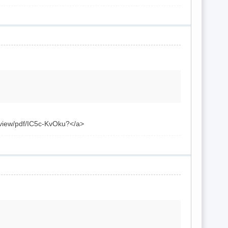
view/pdf/IC5c-KvOku?</a>