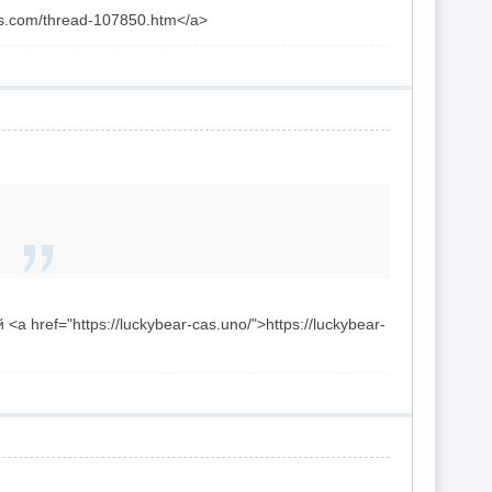
ads.com/thread-107850.htm</a>
ref="https://luckybear-cas.uno/">https://luckybear-