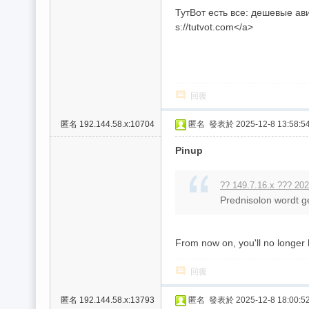
ТутВот есть все: дешевые ави
s://tutvot.com</a>
回復
匿名
192.144.58.x:10704
匿名
發表於 2025-12-8 13:58:5
Pinup
?? 149.7.16.x ??? 202
Prednisolon wordt ge
From now on, you'll no longer h
回復
匿名
192.144.58.x:13793
匿名
發表於 2025-12-8 18:00:5