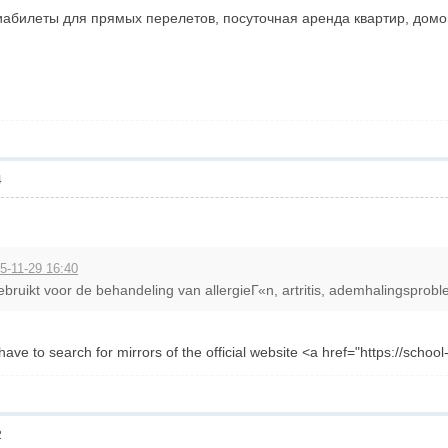
абилеты для прямых перелетов, посуточная аренда квартир, домов, г
4
5-11-29 16:40
bruikt voor de behandeling van allergieГ«n, artritis, ademhalingsproble
ave to search for mirrors of the official website <a href="https://scho
2