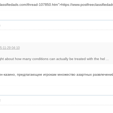
classifiedads.com/thread-107850.htm">https://www.postfreeclassified
4
5-11-29 04:10
t about how many conditions can actually be treated with the hel ...
-казино, предлагающее игрокам множество азартных развлечений <a h
2