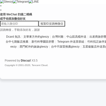
×
×
使用 WeChat 扫描二维碼
或手动添加微信好友
複製ID並跳轉微信
請跳轉後，手動添加好友，謝謝
Dcard 魚訊
|
文華東方外約gleezy
|
台灣叫雞
|
中山區高檔外送
|
出差商旅舒壓推
台中七期飯店推薦
|
新竹科學園區舒壓
|
Telegram 外送茶群組
|
竹科找正妹伴
eezy
|
西門町外約妹妹gleezy
|
台中不踩雷推薦gleezy
|
五星級飯店外送茶gl
Powered by
Discuz!
X3.5
Copyright © 2001-2020, Tencent Cloud.