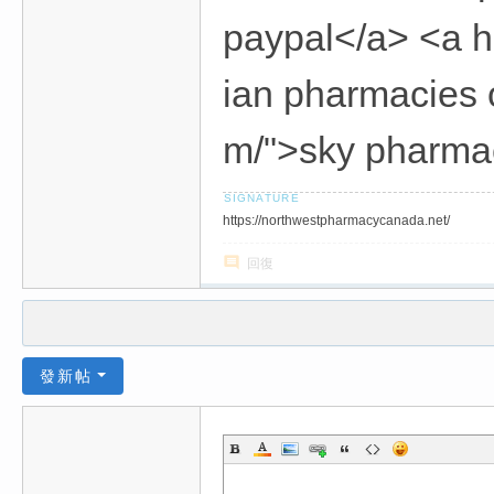
paypal</a> <a h
ian pharmacies 
m/">sky pharmac
https://northwestpharmacycanada.net/
回復
發新帖