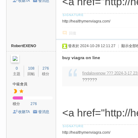
<a href="http:/
收聽TA
發消息
/
台
http://healthymenviagra.com/
中
/
回復
高
RobertEXENO
發表於 2024-10-28 12:11:27
|
顯示全部
雄
buy viagra on line
外
送
0
108
276
findalovenow ??? 2024-3-17 23
主題
回帖
積分
茶
??????
中級會員
推
薦
：
積分
276
<a href="http:/
現
收聽TA
發消息
金
消
http://healthymenviagra.com/