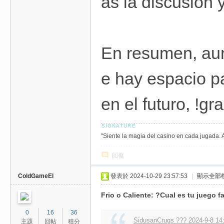
as la discusion
En resumen, aun
e hay espacio p
en el futuro, !gr
"Siente la magia del casino en cada jugada. 
回復
ColdGameEl
發表於 2024-10-29 23:57:53
|
顯示全部
Frio o Caliente: ?Cual es tu juego 
0
16
36
SidusanCrugs ??? 2024-9-8 14
主題
回帖
積分