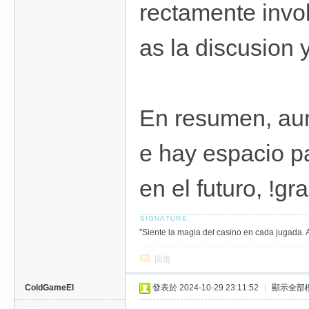
rectamente invo
as la discusion
En resumen, aun
e hay espacio p
en el futuro, !gr
"Siente la magia del casino en cada jugada. 
回復
ColdGameEl
發表於 2024-10-29 23:11:52
|
顯示全部