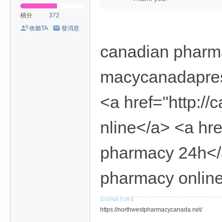
積分
372
收聽TA
發消息
canadian pharmac
macycanadapres
<a href="http:/
nline</a> <a hr
pharmacy 24h</a
pharmacy onlin
https://northwestpharmacycanada.net/