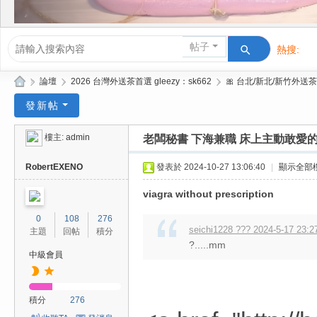
帖子
熱搜:
活動/交友
»
論壇
›
2026 台灣外送茶首選 gleezy：sk662
›
🎀 台北/新北/新竹外送茶
Gl
發新帖
ee
樓主:
admin
老闆秘書 下海兼職 床上主動敢愛
zy
| 2
RobertEXENO
發表於 2024-10-27 13:06:40
|
顯示全部
02
viagra without prescription
6
0
108
276
台
seichi1228 ??? 2024-5-17 23:2
主題
回帖
積分
?.....mm
北
中級會員
/
新
積分
276
竹