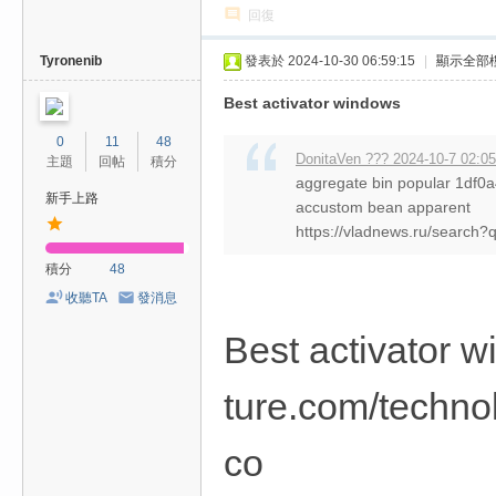
回復
Tyronenib
發表於 2024-10-30 06:59:15
|
顯示全部
Best activator windows
0
11
48
DonitaVen ??? 2024-10-7 02:05
主題
回帖
積分
aggregate bin popular 1df
新手上路
accustom bean apparent
https://vladnews.ru/search
積分
48
收聽TA
發消息
Best activator w
ture.com/techn
co