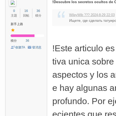
!Descubre los secretos ocultos de
0
16
36
WileyWib ??? 2024-8-29 22:03
主題
回帖
積分
Ищете, где сделать татуир
新手上路
積分
36
!Este articulo e
收聽TA
發消息
tiva unica sobre
aspectos y los 
e hay algunas a
profundo. Por ej
ecientes que re