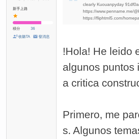
clearly Kuouanpyday 91df
新手上路
https://www.penname.me/@kl
https://fliphtml5.com/homepa 
積分
36
收聽TA
發消息
!Hola! He leido 
algunos puntos 
a critica constru
Primero, me pare
s. Algunos tema