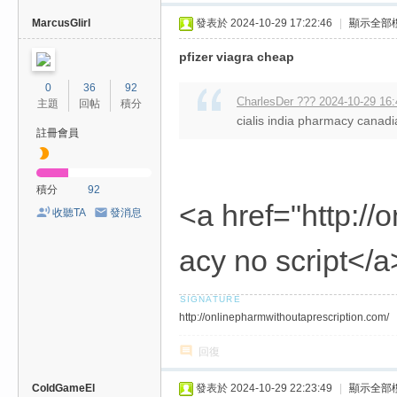
MarcusGlirl
發表於 2024-10-29 17:22:46
|
顯示全部
pfizer viagra cheap
0
36
92
CharlesDer ??? 2024-10-29 16:
主題
回帖
積分
cialis india pharmacy canadi
註冊會員
積分
92
<a href="http:/
收聽TA
發消息
acy no script</a
http://onlinepharmwithoutaprescription.com/
回復
ColdGameEl
發表於 2024-10-29 22:23:49
|
顯示全部