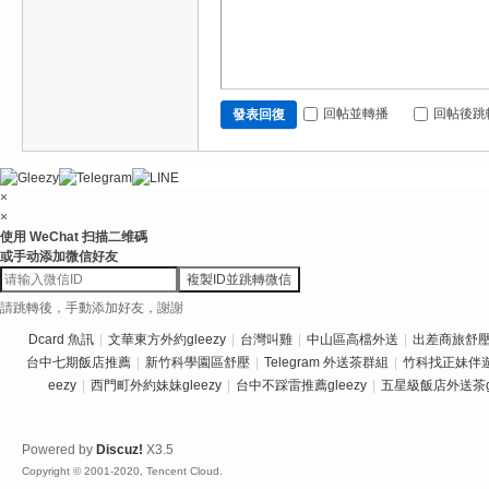
回帖並轉播
回帖後跳
發表回復
×
×
使用 WeChat 扫描二维碼
或手动添加微信好友
複製ID並跳轉微信
請跳轉後，手動添加好友，謝謝
Dcard 魚訊
|
文華東方外約gleezy
|
台灣叫雞
|
中山區高檔外送
|
出差商旅舒壓推
台中七期飯店推薦
|
新竹科學園區舒壓
|
Telegram 外送茶群組
|
竹科找正妹伴
eezy
|
西門町外約妹妹gleezy
|
台中不踩雷推薦gleezy
|
五星級飯店外送茶gl
Powered by
Discuz!
X3.5
Copyright © 2001-2020, Tencent Cloud.