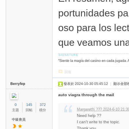
portunidades par
oso para los lec
que veamos una 
"Siente la magia del casino en cada jugada. 
回復
Berryfep
發表於 2024-10-30 05:45:12
|
顯示全部
auto viagra through the mail
0
145
372
Margaretftj ??? 2024-6-10 21:3
主題
回帖
積分
Need help ??
中級會員
I can't write to the topic.
Thank you.