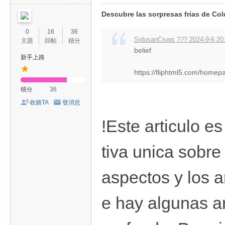
Descubre las sorpresas frias de Co
0
16
36
SidusanCrugs ??? 2024-9-6 20
主題
回帖
積分
belief
新手上路
https://fliphtml5.com/hom
積分
36
收聽TA
發消息
!Este articulo e
tiva unica sobre
aspectos y los 
e hay algunas a