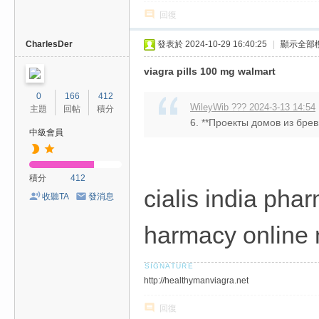
費
回復
、
隱
CharlesDer
發表於 2024-10-29 16:40:25
|
顯示全部
私
viagra pills 100 mg walmart
旅
0
166
412
館
WileyWib ??? 2024-3-13 14:54
主題
回帖
積分
6. **Проекты домов из брев
外
中級會員
約
首
積分
412
選
cialis india pha
收聽TA
發消息
harmacy online 
http://healthymanviagra.net
回復