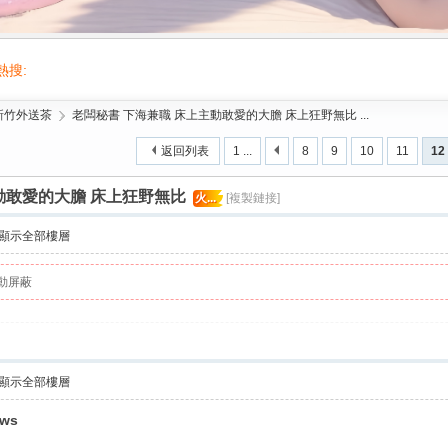
熱搜:
活動/交友/台灣按摩舒壓叫小姐gleezy/台灣喝茶/按摩/舒壓/2026台北出差旅遊叫
/新竹外送茶
›
老闆秘書 下海兼職 床上主動敢愛的大膽 床上狂野無比 ...
返回列表
1 ...
8
9
10
11
12
動敢愛的大膽 床上狂野無比
火...
[複製鏈接]
顯示全部樓層
動屏蔽
顯示全部樓層
ews