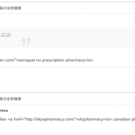
顯示全部樓層
2 07:05
man.com/">seroquel no prescription pharmacy</a>
顯示全部樓層
ress
ian <a href="http://skyapharmacy.com/">skypharmacy</a> canadian p