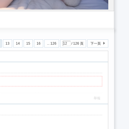
小姐gleezy：sk662/台灣外流/gleezy外送茶/全台優質外約gleezy：s
13
14
15
16
... 126
/ 126 頁
下一頁
舉報