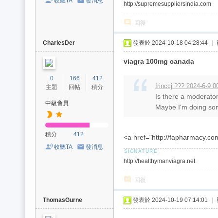
費
收聽TA
發消息
http://supremesuppliersindia.com
、
回復
隱
私
CharlesDer
發表於 2024-10-18 04:28:44
|
旅
viagra 100mg canada
館
0
166
412
外
Irinccj ??? 2024-6-9 0
主題
回帖
積分
Is there a moderat
約
中級會員
Maybe I'm doing som
首
選
積分
412
<a href="http://fapharmacy.co
收聽TA
發消息
http://healthymanviagra.net
回復
ThomasGurne
發表於 2024-10-19 07:14:01
|