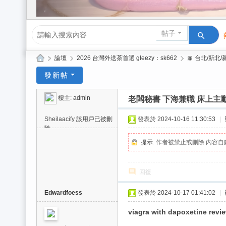
帖子
»
論壇
›
2026 台灣外送茶首選 gleezy：sk662
›
🎀 台北/新北
Gl
發新帖
ee
樓主:
admin
老闆秘書 下海兼職 床上主
zy
| 2
Sheilaacify
該用戶已被刪
發表於 2024-10-16 11:30:53
|
除
02
提示:
作者被禁止或刪除 內容自
6
台
回復
北
/
Edwardfoess
發表於 2024-10-17 01:41:02
|
新
viagra with dapoxetine revi
竹