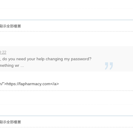
顯示全部樓層
0:22
or, do you need your help changing my password?
ething wr ...
m/">https://fapharmacy.com</a>
顯示全部樓層