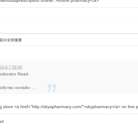
ywithoutaprescription.online/">online pharmacy</a>
顯示全部樓層
24-6-7 09:06
Moderator Read:
обство онлайн- ...
 store <a href="http://skyapharmacy.com/">skypharmacy</a> on line
et/