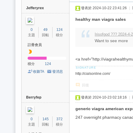
Jefferyrex
發表於 2024-10-22 23:41:26
|
healthy man viagra sales
0
49
124
Irisofgod ??? 2024-4-
主題
回帖
積分
Want to see more
註冊會員
<a href="http://viagrahealthy
積分
124
收聽TA
發消息
http://cialsonline.com/
回復
Berryfep
發表於 2024-10-23 02:18:16
|
generic viagra american exp
247 overnight pharmacy canad
0
145
372
主題
回帖
積分