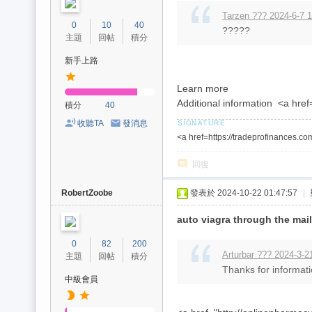
Tarzen ??? 2024-6-7 
0
10
40
?????
主題
回帖
積分
新手上路
Learn more
Additional information <a hre
積分
40
收聽TA
發消息
<a href=https://tradeprofinances.c
回復
RobertZoobe
發表於 2024-10-22 01:47:57
|
auto viagra through the mail
0
82
200
Arturbar ??? 2024-3-2
主題
回帖
積分
Thanks for informati
中級會員