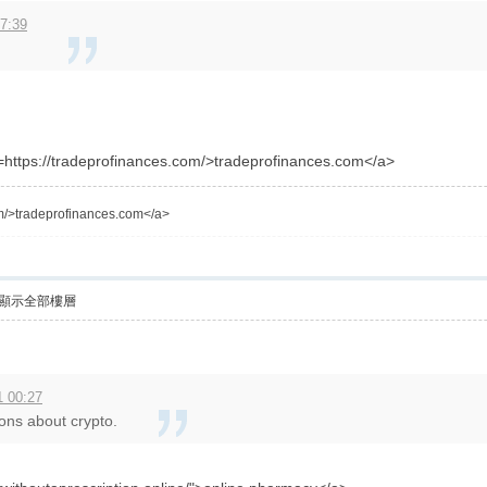
17:39
f=https://tradeprofinances.com/>tradeprofinances.com</a>
om/>tradeprofinances.com</a>
顯示全部樓層
1 00:27
ons about crypto.