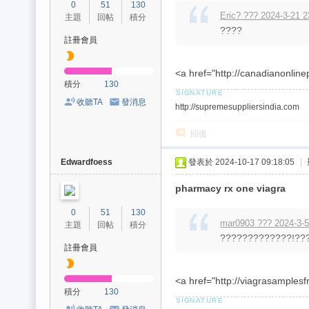
0
51
130
/
Eric? ??? 2024-3-21 2
主題
回帖
積分
台
????
註冊會員
中
/
<a href="http://canadianonli
積分
130
高
收聽TA
發消息
http://supremesuppliersindia.com
雄
外
回復
送
Edwardfoess
發表於 2024-10-17 09:18:05
|
茶
pharmacy rx one viagra
推
薦
0
51
130
mar0903 ??? 2024-3-5
主題
回帖
積分
：
?????????????!??
註冊會員
現
金
<a href="http://viagrasamplesf
消
積分
130