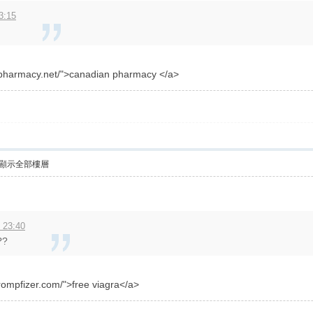
3:15
nepharmacy.net/">canadian pharmacy </a>
顯示全部樓層
 23:40
??
rompfizer.com/">free viagra</a>