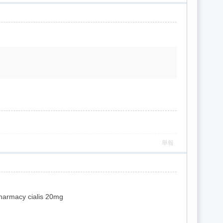
舉報
harmacy cialis 20mg