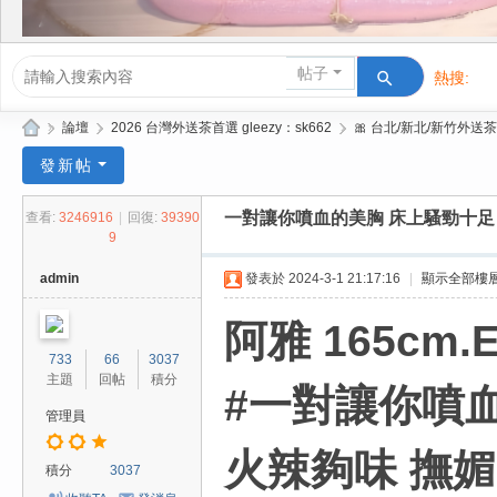
帖子
熱搜:
活動/交友
»
論壇
›
2026 台灣外送茶首選 gleezy：sk662
›
🎀 台北/新北/新竹外送茶
Gl
發新帖
ee
一對讓你噴血的美胸 床上騷勁十足
查看:
3246916
|
回復:
39390
zy
9
| 2
admin
發表於 2024-3-1 21:17:16
|
顯示全部樓
02
6
阿雅 165cm.E
台
733
66
3037
主題
回帖
積分
北
#一對讓你噴
/
管理員
新
火辣夠味 撫
積分
3037
竹