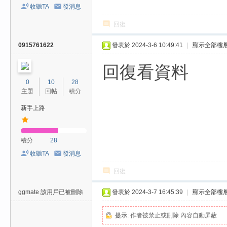
收聽TA
發消息
回復
0915761622
發表於 2024-3-6 10:49:41
|
顯示全部樓
回復看資料
0
10
28
主題
回帖
積分
新手上路
積分
28
收聽TA
發消息
回復
ggmate
該用戶已被刪除
發表於 2024-3-7 16:45:39
|
顯示全部樓
提示:
作者被禁止或刪除 內容自動屏蔽