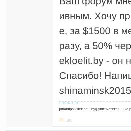
Ваш форум мне
ивным. Хочу пр
е, за $1500 в 
разу, а 50% чер
ekloelit.by - о
Спасибо! Напи
shinaminsk201
[url=https://stekloelit.by/]купить стеклянн
回復