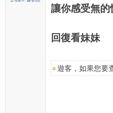
收聽TA
發消息
/
讓你感受無的
台
中
/
高
回復看妹妹
雄
外
送
茶
遊客，如果您要
推
薦
：
現
金
消