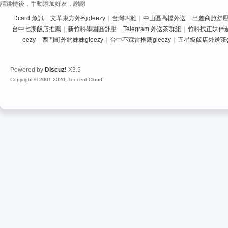
請跳轉後，手動添加好友，謝謝
Dcard 魚訊
|
文華東方外約gleezy
|
台灣叫雞
|
中山區高檔外送
|
出差商旅舒壓推
台中七期飯店推薦
|
新竹科學園區舒壓
|
Telegram 外送茶群組
|
竹科找正妹伴
eezy
|
西門町外約妹妹gleezy
|
台中不踩雷推薦gleezy
|
五星級飯店外送茶gl
Powered by
Discuz!
X3.5
Copyright © 2001-2020, Tencent Cloud.