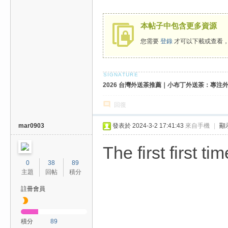
費
、
本帖子中包含更多資源
隱
您需要
登錄
才可以下載或查看
私
旅
館
2026 台灣外送茶推薦｜小布丁外送茶：專注外送
外
約
回復
首
mar0903
發表於 2024-3-2 17:41:43
來自手機
|
顯
選
The first first t
0
38
89
主題
回帖
積分
註冊會員
積分
89