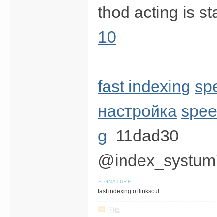
thod acting is st
10
fast indexing
sp
настройка
speed
g
11dad30
@index_systum
fast indexing of linksoul
回復