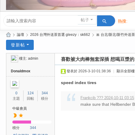
帖子
熱搜:
活動/交友
»
論壇
›
2026 台灣外送茶首選 gleezy：sk662
›
🎀 台北/新北/新竹外送茶
Gl
發新帖
ee
樓主:
admin
喜歡被大肉棒無套深插 想喝豆漿的
zy
| 2
Donaldmox
發表於 2026-3-10 01:38:36
|
顯示全部樓
02
speed index tires
6
0
124
344
台
Frankcib ??? 2024-10-11 03:15
主題
回帖
積分
make sure that Hellbender Burr
北
中級會員
/
新
積分
344
竹