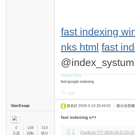
fast indexing w
nks html
fast in
@index_systum
fast google indexing
回復
SberExoge
發表於 2026-3-10 20:44:02
|
顯示全部樓
fast indexing c++
0
108
314
Frankcib ??? 2024-10-11 03:15
主題
回帖
積分