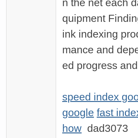
n the net each da
quipment Finding
ink indexing pro
mance and depend
ed progress an
speed index go
google
fast inde
how
dad3073