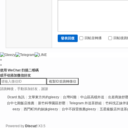
回帖並轉播
回帖後跳
發表回復
×
×
使用 WeChat 扫描二维碼
或手动添加微信好友
複製ID並跳轉微信
請跳轉後，手動添加好友，謝謝
Dcard 魚訊
|
文華東方外約gleezy
|
台灣叫雞
|
中山區高檔外送
|
出差商旅舒壓推
台中七期飯店推薦
|
新竹科學園區舒壓
|
Telegram 外送茶群組
|
竹科找正妹伴
eezy
|
西門町外約妹妹gleezy
|
台中不踩雷推薦gleezy
|
五星級飯店外送茶gl
Powered by
Discuz!
X3.5