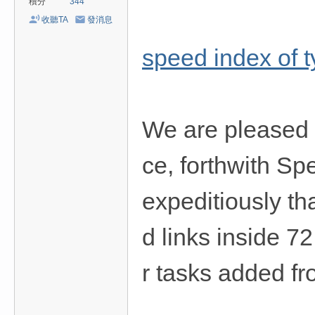
積分
344
收聽TA
發消息
speed index of t
We are pleased 
ce, forthwith Sp
expeditiously tha
d links inside 7
r tasks added f