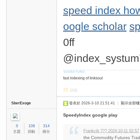
speed index how 
oogle scholar
sp
0ff
@index_systum
fast indexing of linksoul
回復
SberExoge
發表於 2026-3-10 21:51:41
|
顯示全部樓
SpeedyIndex google play
0
108
314
Frankcib ??? 2024-10-11 02:57
主題
回帖
積分
the Commodity Futures Tradi