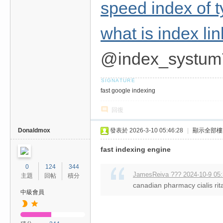
費
speed index of t
、
what is index li
隱
私
@index_systum
旅
館
外
fast google indexing
約
回復
首
選
Donaldmox
發表於 2026-3-10 05:46:28
|
顯示全部樓
fast indexing engine
0
124
344
JamesReiva ??? 2024-10-9 05
主題
回帖
積分
canadian pharmacy cialis rit
中級會員