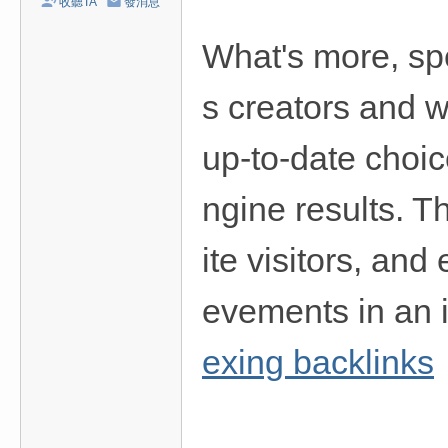
收聽TA
發消息
/
台
What's more, sp
中
s creators and w
/
高
up-to-date choic
雄
外
ngine results. T
送
茶
ite visitors, an
推
evements in an i
薦
：
exing backlinks
現
金
消