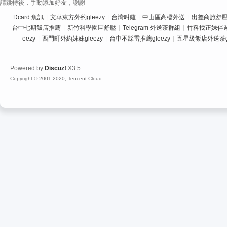
請跳轉後，手動添加好友，謝謝
Dcard 魚訊
|
文華東方外約gleezy
|
台灣叫雞
|
中山區高檔外送
|
出差商旅舒壓推
台中七期飯店推薦
|
新竹科學園區舒壓
|
Telegram 外送茶群組
|
竹科找正妹伴
eezy
|
西門町外約妹妹gleezy
|
台中不踩雷推薦gleezy
|
五星級飯店外送茶gl
Powered by
Discuz!
X3.5
Copyright © 2001-2020, Tencent Cloud.