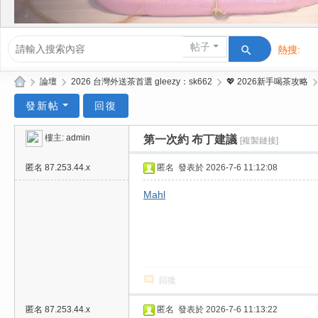
帖子
熱搜:
活動/交友
»
論壇
›
2026 台灣外送茶首選 gleezy：sk662
›
💖 2026新手喝茶攻略
›
Gl
發新帖
回復
ee
樓主:
admin
第一次約 布丁建議
[複製鏈接]
zy
| 2
匿名
87.253.44.x
匿名
發表於 2026-7-6 11:12:08
02
Mahl
6
台
北
/
回復
新
竹
匿名
87.253.44.x
匿名
發表於 2026-7-6 11:13:22