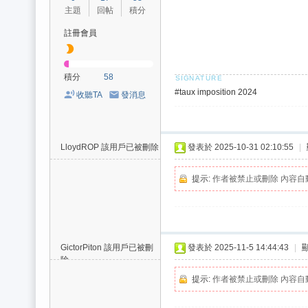
費
主題
回帖
積分
、
註冊會員
隱
私
積分
58
旅
#
taux imposition 2024
收聽TA
發消息
館
外
約
LloydROP
該用戶已被刪除
發表於 2025-10-31 02:10:55
|
首
提示:
作者被禁止或刪除 內容自
選
GictorPiton
該用戶已被刪
發表於 2025-11-5 14:44:43
|
除
提示:
作者被禁止或刪除 內容自