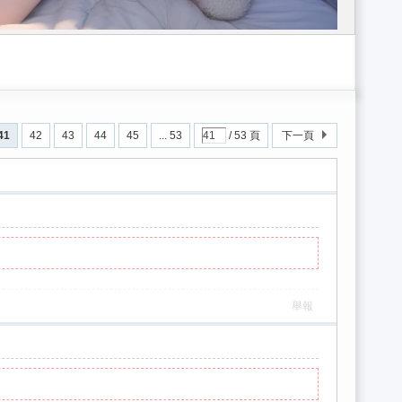
小姐gleezy：sk662/台灣外流/gleezy外送茶/全台優質外約gleezy：s
41
42
43
44
45
... 53
/ 53 頁
下一頁
舉報