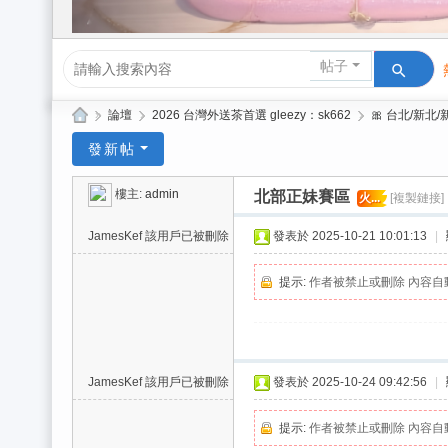
帖子
»
論壇
›
2026 台灣外送茶首選 gleezy：sk662
›
🎀 台北/新北
Gl
發新帖
ee
樓主:
admin
北部正妹賽區
火...
[複製鏈接]
zy
| 2
JamesKef
該用戶已被刪除
發表於 2025-10-21 10:01:13
|
02
提示:
作者被禁止或刪除 內容自
6
台
北
/
JamesKef
該用戶已被刪除
發表於 2025-10-24 09:42:56
|
新
提示:
作者被禁止或刪除 內容自
竹