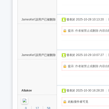
/
台
中
JamesKef
該用戶已被刪除
發表於 2025-10-28 10:13:20
|
/
提示:
作者被禁止或刪除 內容自
高
雄
外
送
JamesKef
該用戶已被刪除
發表於 2025-10-29 10:07:27
|
茶
提示:
作者被禁止或刪除 內容自
推
薦
：
現
Allakov
發表於 2025-10-30 16:28:20
|
金
此帖僅作者可見
消
0
17
58