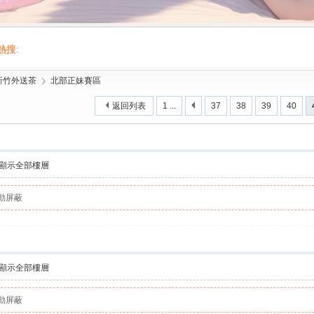
熱搜:
活動/交友/台灣按摩舒壓叫小姐gleezy/台灣喝茶/按摩/舒壓/2026台北出差旅遊叫
/新竹外送茶
›
北部正妹賽區
返回列表
1 ...
37
38
39
40
顯示全部樓層
動屏蔽
顯示全部樓層
動屏蔽