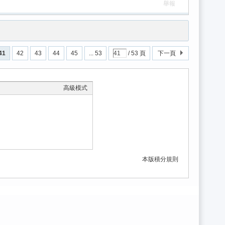
舉報
41
42
43
44
45
... 53
/ 53 頁
下一頁
高級模式
本版積分規則