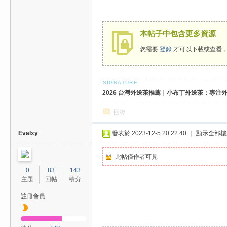
/
台
本帖子中包含更多資源
中
您需要
登錄
才可以下載或查看
/
高
雄
2026 台灣外送茶推薦｜小布丁外送茶：專注外送
外
送
回復
茶
Evalxy
發表於 2023-12-5 20:22:40
|
顯示全部樓
推
薦
此帖僅作者可見
：
0
83
143
主題
回帖
積分
現
註冊會員
金
消