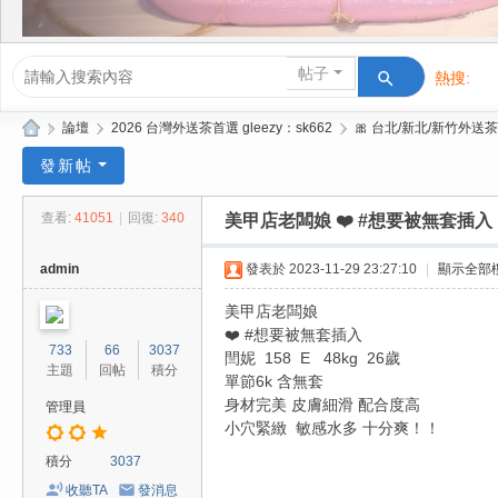
帖子
熱搜:
活動/交友
»
論壇
›
2026 台灣外送茶首選 gleezy：sk662
›
🎀 台北/新北/新竹外送茶
Gl
發新帖
ee
查看:
41051
|
回復:
340
美甲店老闆娘 ❤️ #想要被無套插入 閆妮 
zy
| 2
admin
發表於 2023-11-29 23:27:10
|
顯示全部
02
美甲店老闆娘
6
❤️ #想要被無套插入
733
66
3037
台
閆妮 158 E 48kg 26歲
主題
回帖
積分
單節6k 含無套
北
身材完美 皮膚細滑 配合度高
管理員
/
小穴緊緻 敏感水多 十分爽！！
新
積分
3037
竹
收聽TA
發消息