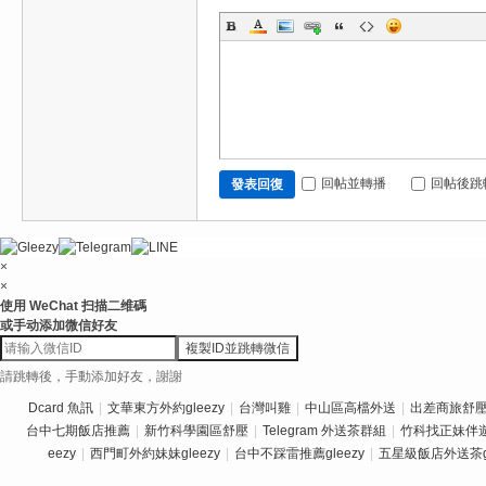
回帖並轉播
回帖後跳
發表回復
×
×
使用 WeChat 扫描二维碼
或手动添加微信好友
複製ID並跳轉微信
請跳轉後，手動添加好友，謝謝
Dcard 魚訊
|
文華東方外約gleezy
|
台灣叫雞
|
中山區高檔外送
|
出差商旅舒壓推
台中七期飯店推薦
|
新竹科學園區舒壓
|
Telegram 外送茶群組
|
竹科找正妹伴
eezy
|
西門町外約妹妹gleezy
|
台中不踩雷推薦gleezy
|
五星級飯店外送茶gl