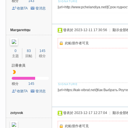
費
積分
143
[url=http://www.pchelandiya.net/]Срок годн
收聽TA
發消息
、
隱
私
Margarettqu
發表於 2023-12-11 17:30:56
|
顯示全部
旅
館
此帖僅作者可見
外
0
83
145
主題
回帖
積分
約
註冊會員
首
選
積分
145
[url=https://kak-vibrat.net/]Как Выбрать Роу
收聽TA
發消息
zxtyvok
發表於 2023-12-17 12:27:04
|
顯示全部
此帖僅作者可見