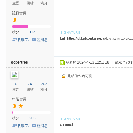
費
主題
回帖
積分
、
註冊會員
隱
私
積分
113
旅
[url=https://skladcontainer.ru/]склад индив
收聽TA
發消息
館
外
約
Robertres
發表於 2024-4-13 12:51:18
|
顯示全部樓
首
此帖僅作者可見
選
0
76
203
主題
回帖
積分
中級會員
積分
203
channel
收聽TA
發消息