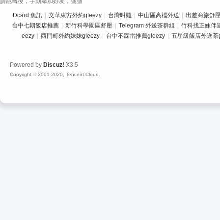
請跳轉後，手動添加好友，謝謝
Dcard 魚訊
|
文華東方外約gleezy
|
台灣叫雞
|
中山區高檔外送
|
出差商旅舒壓推
台中七期飯店推薦
|
新竹科學園區舒壓
|
Telegram 外送茶群組
|
竹科找正妹伴
eezy
|
西門町外約妹妹gleezy
|
台中不踩雷推薦gleezy
|
五星級飯店外送茶gl
Powered by
Discuz!
X3.5
Copyright © 2001-2020, Tencent Cloud.