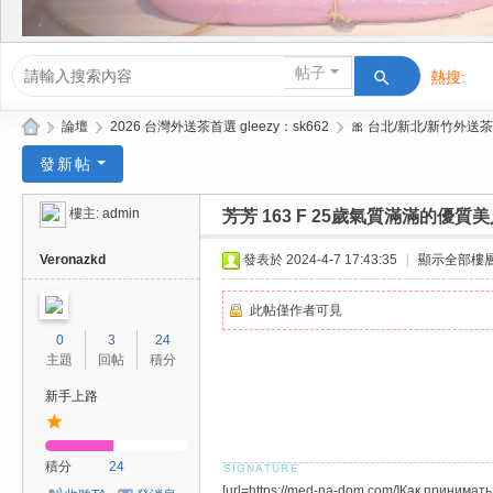
帖子
熱搜:
活動/交友
»
論壇
›
2026 台灣外送茶首選 gleezy：sk662
›
🎀 台北/新北/新竹外送茶
Gl
發新帖
ee
樓主:
admin
芳芳 163 F 25歲氣質滿滿的優質
zy
| 2
Veronazkd
發表於 2024-4-7 17:43:35
|
顯示全部樓
02
此帖僅作者可見
6
0
3
24
台
主題
回帖
積分
北
新手上路
/
新
積分
24
竹
[url=https://med-na-dom.com/]Как принимат