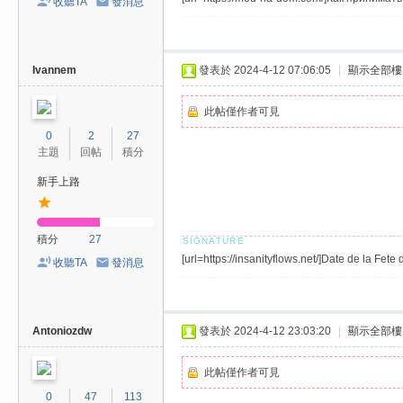
收聽TA
發消息
/
台
中
Ivannem
發表於 2024-4-12 07:06:05
|
顯示全部樓
/
此帖僅作者可見
高
0
2
27
雄
主題
回帖
積分
外
新手上路
送
茶
積分
27
推
[url=https://insanityflows.net/]Date de la Fe
收聽TA
發消息
薦
：
現
Antoniozdw
發表於 2024-4-12 23:03:20
|
顯示全部樓
金
此帖僅作者可見
消
0
47
113