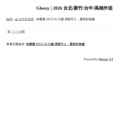
Gleezy | 2026 台北/新竹/台中/高
論壇
›
🍒 台中外送茶
› 沐樂優 163.E.45.22歲 清甜可人，愛笑好相處
頁:
1
2
3
4
[5]
查看完整版本:
沐樂優 163.E.45.22歲 清甜可人，愛笑好相處
Powered by
Discuz! X3