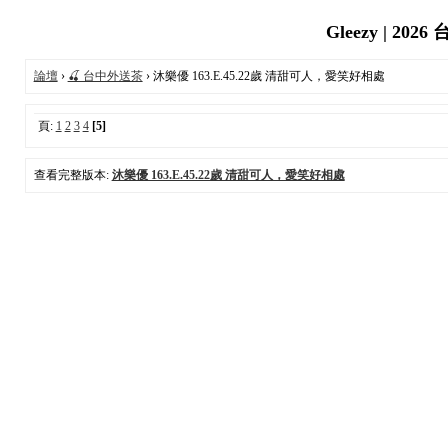
Gleezy | 
論壇
›
🍒 台中外送茶
› 沐樂優 163.E.45.22歲 清甜可人，愛笑好相處
頁:
1
2
3
4
[5]
查看完整版本:
沐樂優 163.E.45.22歲 清甜可人，愛笑好相處